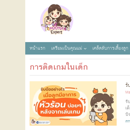
หน้าแรก
เตรียมเป็นคุณแม่
เคล็ดลับการเลี้ยงลูก
การติดเกมในเด็ก
รั
Ma
รั
เด
ปั
กา