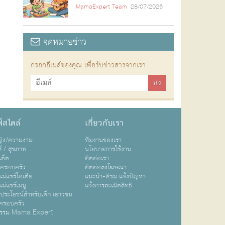
MamaExpert Team
28/07/2026
จดหมายข่าว
กรอกอีเมล์ของคุณ เพื่อรับข่าวสารจากเรา
์สไตล์
เกี่ยวกับเรา
หญิง/ความงาม
ทีมงานของเรา
ส์ / สุขภาพ
นโยบายการใช้งาน
เด็ด
ติดต่อเรา
ปครอบครัว
ติดต่อลงโฆษณา
ม่แชร์ไอเดีย
แนะนำ-ติชม แจ้งปัญหา
ม่แชร์เมนู
แจ้งการละเมิดสิทธิ
ิประโยชน์สำหรับเด็ก เยาวชน
ครอบครัว
กรรม Mama Expert