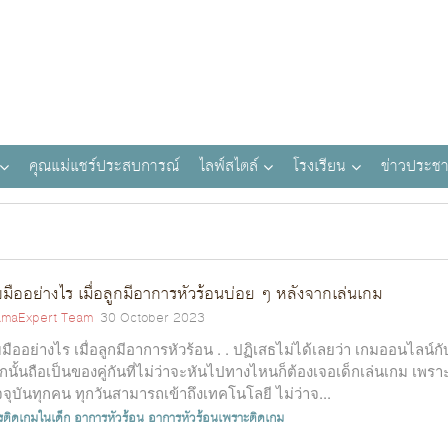
คุณแม่แชร์ประสบการณ์
ไลฟ์สไตล์
โรงเรียน
ข่าวประชา
บมืออย่างไร เมื่อลูกมีอาการหัวร้อนบ่อย ๆ หลังจากเล่นเกม
maExpert Team
30 October 2023
บมืออย่างไร เมื่อลูกมีอาการหัวร้อน . . ปฏิเสธไม่ได้เลยว่า เกมออนไลน์กั
็กนั้นถือเป็นของคู่กันที่ไม่ว่าจะหันไปทางไหนก็ต้องเจอเด็กเล่นเกม เพรา
จจุบันทุกคน ทุกวันสามารถเข้าถึงเทคโนโลยี ไม่ว่าจ...
รติดเกมในเด็ก
อาการหัวร้อน
อาการหัวร้อนเพราะติดเกม