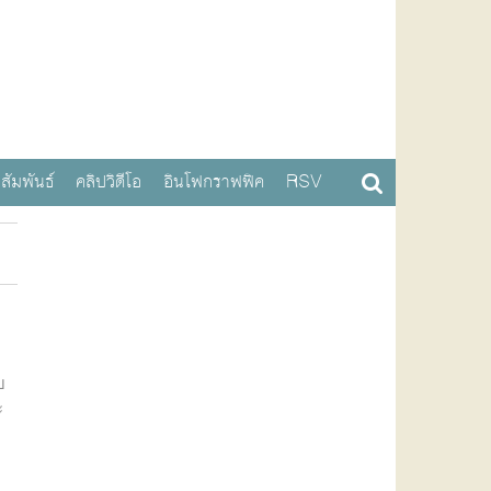
สัมพันธ์
คลิปวิดีโอ
อินโฟกราฟฟิค
RSV
บ
ะ