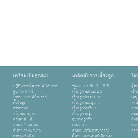
เตรียมเป็นคุณแม่
เคล็ดลับการเลี้ยงลูก
ไลฟ
ปฏิทินการตั้งครรภ์40สัปดาห์
พัฒนาการเด็ก 0 - 6 ปี
ผู้
สุขภาพครรภ์
เลี้ยงลูกวัยแบบเบาะ
เซ็ก
โภชนาการแม่ตั้งครรภ์
เลี้ยงลูกวัยเตาะเเตะ
เมนู
ตั้งชื่อลูก
เลี้ยงลูกวัยอนุบาล
ทริ
การคลอด
เลี้ยงลูกวัยเรียน
คุณแ
หลังคลอดบุตร
เลี้ยงลูกวัยรุ่น
คุณแ
คลินิคนมแม่
สุขภาพลูกรัก
สิทธ
นมผง / นมผสม
เมนูลูกรัก
และ
ค้นหาโรงพยาบาล
คุณแม่แชร์ประสบการณ์
กิจ
การคุมกำเนิด
ค้นหากุมารแพทย์เมืองไทย