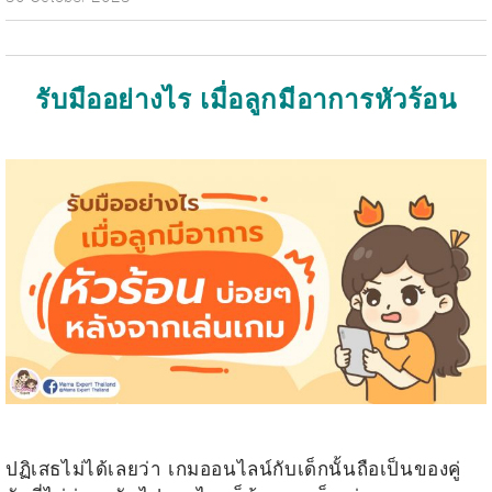
รับมืออย่างไร เมื่อลูกมีอาการหัวร้อน
.
.
ปฏิเสธไม่ได้เลยว่า เกมออนไลน์กับเด็กนั้นถือเป็นของคู่