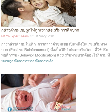
กล่าวคำชมเชยลูกให้ถูกเวลาส่งเสริมการคิดบวก
MamaExpert Team
23 January 2015
การกล่าวคำชมในเด็ก การกล่าวคำชมเชย เป็นหนึ่งในแรงเสริมทาง
บวก (Positive Reinforcement) ซึ่งเป็นวิธีบำบัดทางจิตวิทยาที่ใช้ปรับ
พฤติกรรม (Behavior Modification) แรงเสริมทางบวกคืออะไรก็ตาม ที่
เมื่...
ชมเชยลูก
พัฒนาการทารก
พัฒนาการเด็ก