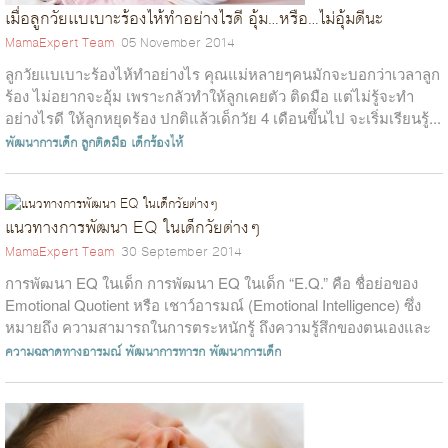
เมื่อลูกวัยเเบเบาะร้องไห้ทำอย่างไรดี อุ้ม…หรือ…ไม่อุ้มดีนะ
MamaExpert Team
05 November 2014
ลูกวัยเเบเบาะร้องไห้ทำอย่างไร คุณแม่หลายๆคนมักจะบอกว่าเวลาลูก
ร้อง ไม่อยากจะอุ้ม เพราะกลัวทำให้ลูกเคยตัว ติดมือ แต่ไม่รู้จะทำ
อย่างไรดี ให้ลูกหยุดร้อง ปกติแล้วเด็กวัย 4 เดือนขึ้นไป จะเริ่มเรียนรู้...
พัฒนาการเด็ก
ลูกติดมือ
เด็กร้องไห้
แนวทางการพัฒนา EQ ในเด็กวัยต่างๆ
MamaExpert Team
30 September 2014
การพัฒนา EQ ในเด็ก การพัฒนา EQ ในเด็ก “E.Q.” คือ ชื่อย่อของ
Emotional Quotient หรือ เชาว์อารมณ์ (Emotional Intelligence) ซึ่ง
หมายถึง ความสามารถในการตระหนักรู้ ถึงความรู้สึกของตนเองและ
ผู...
ความฉลาดทางอารมณ์
พัฒนาการทารก
พัฒนาการเด็ก