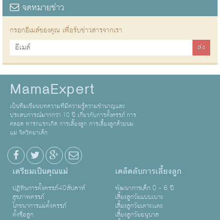
จดหมายข่าว
กรอกอีเมล์ของคุณ เพื่อรับข่าวสารจากเรา
MamaExpert
เป็นทีมเขียนบทความที่มีความรู้ความชำนาญและ
ประสบการณ์มากกว่า 10 ปี เกี่ยวกับการตั้งครรภ์ การ
คลอด ทารกแรกเกิด การเลี้ยงลูก การเลี้ยงลูกด้วยนม
แม่ จิตวิทยาเด็ก
เตรียมเป็นคุณแม่
เคล็ดลับการเลี้ยงลูก
ปฏิทินการตั้งครรภ์40สัปดาห์
พัฒนาการเด็ก 0 - 6 ปี
สุขภาพครรภ์
เลี้ยงลูกวัยแบบเบาะ
โภชนาการแม่ตั้งครรภ์
เลี้ยงลูกวัยเตาะเเตะ
ตั้งชื่อลูก
เลี้ยงลูกวัยอนุบาล