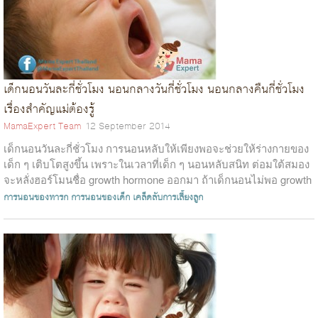
เด็กนอนวันละกี่ชั่วโมง นอนกลางวันกี่ชั่วโมง นอนกลางคืนกี่ชั่วโมง
เรื่องสำคัญแม่ต้องรู้
MamaExpert Team
12 September 2014
เด็กนอนวันละกี่ชั่วโมง การนอนหลับให้เพียงพอจะช่วยให้ร่างกายของ
เด็ก ๆ เติบโตสูงขึ้น เพราะในเวลาที่เด็ก ๆ นอนหลับสนิท ต่อมใต้สมอง
จะหลั่งฮอร์โมนชื่อ growth hormone ออกมา ถ้าเด็กนอนไม่พอ growth
hormo...
การนอนของทารก
การนอนของเด็ก
เคล็ดลับการเลี้ยงลูก