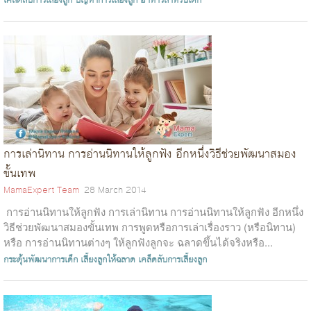
เคล็ดลับการเลี้ยงลูก
ปัญหาการเลี้ยงลูก
อาหารสำหรับเด็ก
การเล่านิทาน การอ่านนิทานให้ลูกฟัง อีกหนึ่งวิธีช่วยพัฒนาสมอง
ขั้นเทพ
MamaExpert Team
28 March 2014
การอ่านนิทานให้ลูกฟัง การเล่านิทาน การอ่านนิทานให้ลูกฟัง อีกหนึ่ง
วิธีช่วยพัฒนาสมองขั้นเทพ การพูดหรือการเล่าเรื่องราว (หรือนิทาน)
หรือ การอ่านนิทานต่างๆ ให้ลูกฟังลูกจะ ฉลาดขึ้นได้จริงหรือ...
กระตุ้นพัฒนาการเด็ก
เลี้ยงลูกให้ฉลาด
เคล็ดลับการเลี้ยงลูก