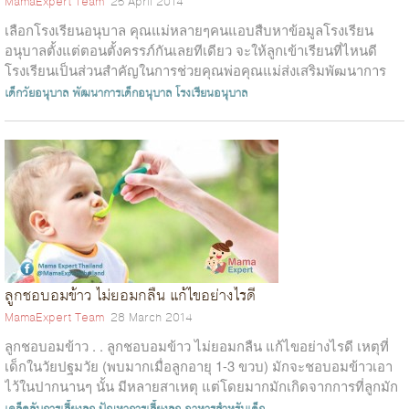
MamaExpert Team
25 April 2014
เลือกโรงเรียนอนุบาล คุณแม่หลายๆคนแอบสืบหาข้อมูลโรงเรียน
อนุบาลตั้งแต่ตอนตั้งครรภ์กันเลยทีเดียว จะให้ลูกเข้าเรียนที่ไหนดี
โรงเรียนเป็นส่วนสำคัญในการช่วยคุณพ่อคุณแม่ส่งเสริมพัฒนาการ
ตามวัยให้กับลูกเร...
เด็กวัยอนุบาล
พัฒนาการเด็กอนุบาล
โรงเรียนอนุบาล
ลูกชอบอมข้าว ไม่ยอมกลืน แก้ไขอย่างไรดี
MamaExpert Team
28 March 2014
ลูกชอบอมข้าว . . ลูกชอบอมข้าว ไม่ยอมกลืน แก้ไขอย่างไรดี เหตุที่
เด็กในวัยปฐมวัย (พบมากเมื่อลูกอายุ 1-3 ขวบ) มักจะชอบอมข้าวเอา
ไว้ในปากนานๆ นั้น มีหลายสาเหตุ แต่โดยมากมักเกิดจากการที่ลูกมัก
จะห่วงเล่...