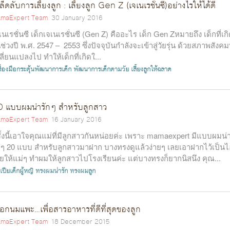
ล็ดลับการเลี้ยงลูก : เลี้ยงลูก Gen Z (เจเนเรชั่นซี)อย่างไรให้ได้ดี
maExpert Team
30 January 2016
เนเรชั่นซี เด็กเจเนเรชั่นซี (Gen Z) คืออะไร เด็ก Gen Zหมายถึง เด็กที่เก
ช่วงปี พ.ศ. 2547 – 2553 ซึ่งปัจจุบันกำลังจะเข้าสู่วัยรุ่น ด้วยสภาพสังคมท
ลี่ยนแปลงไป ทำให้เด็กที่เกิดใ...
รื่องมือกระตุ้นพัฒนาการเด็ก
พัฒนาการเด็กตามวัย
เลี้ยงลูกให้ฉลาด
 แบบผมน่ารักๆ สำหรับลูกสาว
maExpert Team
16 January 2016
ั้งนี้เอาใจคุณแม่ที่มีลูกสาวกันหน่อยค่ะ เพราะ mamaexpert มีแบบผมน่
กๆ 20 แบบ สำหรับลูกสาวมาฝาก บางทรงดูแล้วง่ายๆ เลยเอาฝากไว้เป็นไ
ียให้แม่ๆ ทำผมให้ลูกสาวไปโรงเรียนค่ะ แต่บางทรงก็ยากนิสนึง คุณ...
ปียเด็กผู้หญิ
ทรงผมน่ารัก
ทรงผมลูก
ือกนมแพะ…เพื่อสารอาหารที่ดีที่สุดของลูก
maExpert Team
18 December 2015