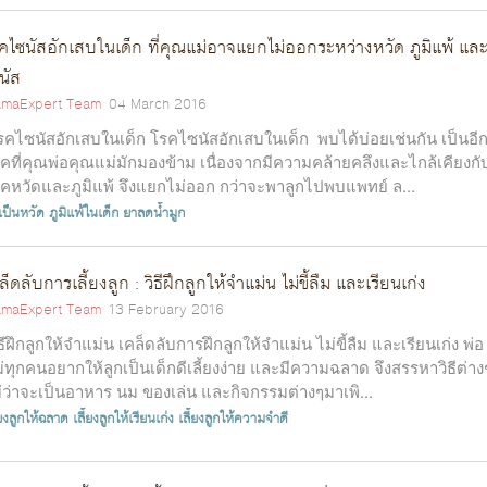
คไซนัสอักเสบในเด็ก ที่คุณแม่อาจแยกไม่ออกระหว่างหวัด ภูมิแพ้ แล
นัส
maExpert Team
04 March 2016
คไซนัสอักเสบในเด็ก โรคไซนัสอักเสบในเด็ก พบได้บ่อยเช่นกัน เป็นอี
คที่คุณพ่อคุณแม่มักมองข้าม เนื่องจากมีความคล้ายคลึงและไกล้เคียงกั
คหวัดและภูมิแพ้ จึงแยกไม่ออก กว่าจะพาลูกไปพบแพทย์ ล...
เป็นหวัด
ภูมิแพ้ในเด็ก
ยาลดน้ำมูก
ล็ดลับการเลี้ยงลูก : วิธีฝึกลูกให้จำแม่น ไม่ขี้ลืม และเรียนเก่ง
maExpert Team
13 February 2016
ธีฝึกลูกให้จำแม่น เคล็ดลับการฝึกลูกให้จำแม่น ไม่ขี้ลืม และเรียนเก่ง พ่อ
่ทุกคนอยากให้ลูกเป็นเด็กดีเลี้ยงง่าย และมีความฉลาด จึงสรรหาวิธีต่าง
่ว่าจะเป็นอาหาร นม ของเล่น และกิจกรรมต่างๆมาเพิ...
้ยงลูกให้ฉลาด
เลี้ยงลูกให้เรียนเก่ง
เลี้ยงลูกให้ความจำดี