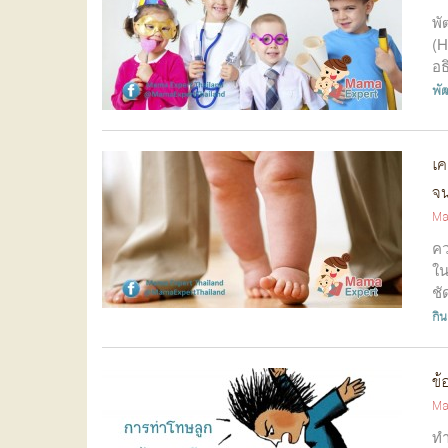
พั
(H
อธ
พั
เค
จน
Ma
คว
ใน
ชั
กิน
ข้
Ma
ทำ