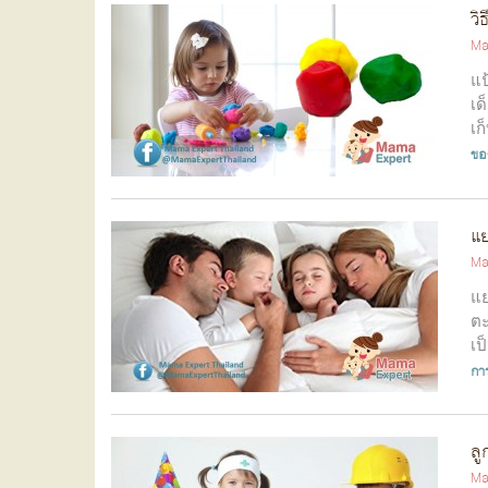
วิ
Ma
แป
เด
เก
ขอ
แย
Ma
แย
ตะ
เป
กา
ลู
Ma