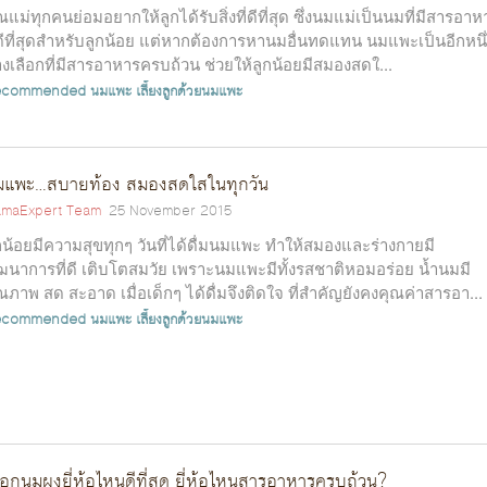
ณแม่ทุกคนย่อมอยากให้ลูกได้รับสิ่งที่ดีที่สุด ซึ่งนมแม่เป็นนมที่มีสารอาห
่ดีที่สุดสําหรับลูกน้อย แต่หากต้องการหานมอื่นทดแทน นมแพะเป็นอีกหนึ
งเลือกที่มีสารอาหารครบถ้วน ช่วยให้ลูกน้อยมีสมองสดใ...
ecommended
นมแพะ
เลี้ยงลูกด้วยนมแพะ
มแพะ…สบายท้อง สมองสดใสในทุกวัน
maExpert Team
25 November 2015
กน้อยมีความสุขทุกๆ วันที่ได้ดื่มนมแพะ ทำให้สมองและร่างกายมี
ฒนาการที่ดี เติบโตสมวัย เพราะนมแพะมีทั้งรสชาติหอมอร่อย นํ้านมมี
ณภาพ สด สะอาด เมื่อเด็กๆ ได้ดื่มจึงติดใจ ที่สำคัญยังคงคุณค่าสารอา...
ecommended
นมแพะ
เลี้ยงลูกด้วยนมแพะ
ือกนมผงยี่ห้อไหนดีที่สุด ยี่ห้อไหนสารอาหารครบถ้วน?