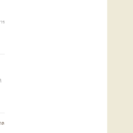
การ
ิ
าล