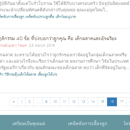
ิบัติกันมาตั้งแต่โบร่ำโบราณ ใช้ได้ดีกับบางครอบครัว ปัจจุบันจิตแพทย์
็กแนะนำเปลี่ยนทัศนคติดังกล่าวกับคุณพ่อ คุณแม่ยุคใหม่ใ...
็ดลับการเลี้ยงลูก
เคล็ดลับปราบลูกดื้อ
เด็กวัยอนุบาล
ติกรรม 40 ข้อ ที่บ่งบอกว่าลูกคุณ คือ เด็กฉลาดและอัจฉริยะ
maExpert Team
23 March 2015
็กฉลาด จะทราบได้อย่างไรว่าลูกรักของเราจัดอยู่ในกลุ่มเด็กฉลาดหรือ
ล่า และอย่างไรจึงจะเรียกว่าเด็กฉลาด ผลงานการศึกษา วิจัยในประเทศ
รัฐอเมริกาเกี่ยวกับ คุณลักษณะของเด็กฉลาด พบว่า เด็กที่จัดอยู่ในกลุ...
คิว
วิธีกระตุ้นเด็กให้ฉลาด
เลี้ยงลูกให้เก่ง
«
1
2
...
9
10
11
12
13
14
15
16
17
เตรียมเป็นคุณแม่
เคล็ดลับการเลี้ยงลูก
ไลฟ