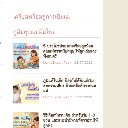
ะ
เตรียมพร้อมสู่การเป็นแม่
คู่มือคุณแม่มือใหม่
ก
บ
5 ประโยชน์ของดนตรีต่อลูกน้อย
คุณแม่ควรสนับสนุน ให้ลูกเล่นและ
ฟังดนตรี
MamaExpert Team
28/07/2026
ภูมิแพ้ในเด็ก ป้องกันได้ตั้งแต่เริ่ม
ลดความเสี่ยง ด้วยเคล็ดลับจากนม
แม่
ๆ
MamaExpert Team
15/07/2026
วิธีเลือกนิทานเด็ก สำหรับวัย 1-3
ขวบ และแนะนำนิทานที่ควรอ่านให้
ลูกฟัง