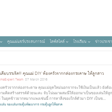
คุณแม่แชร์ประสบการณ์
ไลฟ์สไตล์
โรงเรียน
ข่าวประชา
เดียบรรเจิด!! คุณแม่ DIY ห้องครัวจากกล่องกระดาษ ให้ลูกสาว
maExpert Team
07 March 2016
องครัวจากกล่องกระดาษ คุณแม่ยุคใหม่นอกจากจะใช้เงินเป็นแล้ว ยังต้อง
ามคิดสร้างสรรค์ด้วยนะคะ จับโน่นมาผสมนี่ให้ออกมาเป็นของเล่นให้ลู
้ ในยุคข้าวยากหมากแพงเช่นนี้ การหาสิ่งของใกล้ตัวมา DIY เป็นข...
งเล่น
ของเล่นกระตุ้นพัฒนาการ
กระตุ้นลูกให้ฉลาด