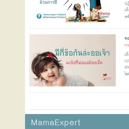
ปฏ
เด
เคล
พฤ
Ma
เด
เป
สห
ไอ
MamaExpert