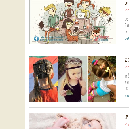
เค
Ma
เจ
ใน
เป
เค
20
Ma
คร
รั
เด
ผมเ
เล
Ma