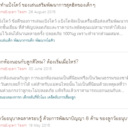
ธีทำแป้งโดว์ ของเล่นเสริมพัฒนาการสุดฮิตของเด็กๆ
maExpert Team
26 August 2015
้งโดว์ ข้อดีของการเล่นแป้งโดว์ แป้งโดจัดเป็นเครื่องมือส่งเสริมพัฒนา
็กชั้นเยี่ยม ที่สำคัญปลอดภัยและราคาประหยัดคุณแม่สามารถทำได้เอง
็บไว้เล่นได้นานหลายครั้ง ปลอดภัย 100%g เพราะทำจากส่วนผสมท...
งเล่นเด็ก
พัฒนาการเด้ก
พัฒนากไอคิว
กห้องนอนกับลูกดีไหม? ต้องเริ่มเมื่อไหร่?
maExpert Team
30 June 2015
กห้องนอนกับลูก การแยกห้องนอนเป็นที่นิยมหรือเป็นวัฒนธรรมของชาต
วันตกเลยก็ว่าได้ แต่สำหรับแม่คนไทยนั้น ไม่เป็นที่นิยมด้วยเหตุผลที่ว่า
็นห่วงเกรงว่าลูกจะไม่ปลอดภัย แท้จริงแล้วเราสามารถแยกนอนกับล...
รนอนของทารก
เด็กหลับกี่ชั่วโมง
เคล็ดลับการเลี้ยงลูก
กวัยอนุบาลฉลาดรอบรู้ ด้วยการพัฒนาปัญญา 8 ด้าน ของลูกวัยอนุบ
maExpert Team
19 May 2015