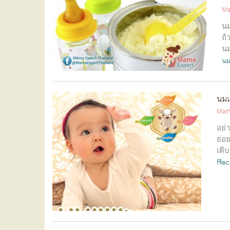
Ma
นม
ถ้
นม
นม
นมแ
Mam
อย่
ย่อ
เติ
Rec