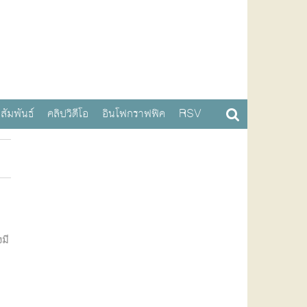
สัมพันธ์
คลิปวิดีโอ
อินโฟกราฟฟิค
RSV
มี
ก