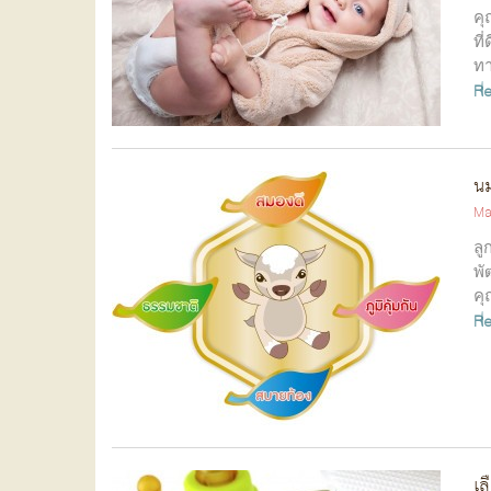
คุ
ที
ทา
R
น
Ma
ลู
พั
คุ
R
เล