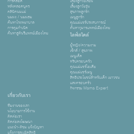
การคลอด
เลี้ยงลูกวัยเรียน
หลังคลอดบุตร
เลี้ยงลูกวัยรุ่น
คลินิคนมแม่
สุขภาพลูกรัก
นมผง / นมผสม
เมนูลูกรัก
ค้นหาโรงพยาบาล
คุณแม่แชร์ประสบการณ์
การคุมกำเนิด
ค้นหากุมารแพทย์เมืองไทย
ค้นหาสูตินรีแพทย์เมืองไทย
ไลฟ์สไตล์
ผู้หญิง/ความงาม
เซ็กส์ / สุขภาพ
เมนูเด็ด
ทริปครอบครัว
คุณแม่แชร์ไอเดีย
คุณแม่แชร์เมนู
สิทธิประโยชน์สำหรับเด็ก เยาวชน
และครอบครัว
กิจกรรม Mama Expert
เกี่ยวกับเรา
ทีมงานของเรา
นโยบายการใช้งาน
ติดต่อเรา
ติดต่อลงโฆษณา
แนะนำ-ติชม แจ้งปัญหา
แจ้งการละเมิดสิทธิ