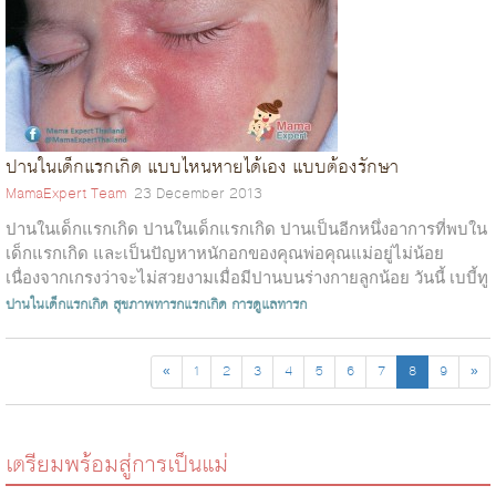
ปานในเด็กแรกเกิด แบบไหนหายได้เอง แบบต้องรักษา
MamaExpert Team
23 December 2013
ปานในเด็กแรกเกิด ปานในเด็กแรกเกิด ปานเป็นอีกหนึ่งอาการที่พบใน
เด็กแรกเกิด และเป็นปัญหาหนักอกของคุณพ่อคุณแม่อยู่ไม่น้อย
เนื่องจากเกรงว่าจะไม่สวยงามเมื่อมีปานบนร่างกายลูกน้อย วันนี้ เบบี้ทู
ทอล์ค ไ...
ปานในเด็กแรกเกิด
สุขภาพทารกแรกเกิด
การดูแลทารก
«
1
2
3
4
5
6
7
8
9
»
เตรียมพร้อมสู่การเป็นแม่