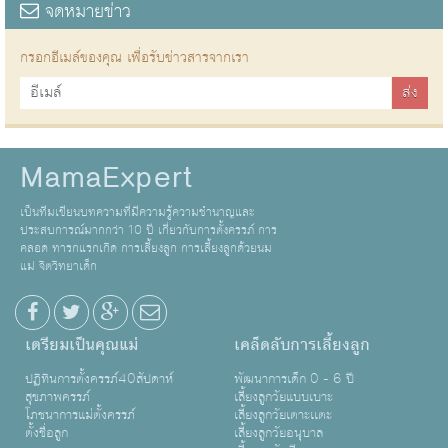
จดหมายข่าว
กรอกอีเมล์ของคุณ เพื่อรับข่าวสารจากเรา
MamaExpert
เป็นทีมเขียนบทความที่มีความรู้ความชำนาญและ
ประสบการณ์มากกว่า 10 ปี เกี่ยวกับการตั้งครรภ์ การ
คลอด ทารกแรกเกิด การเลี้ยงลูก การเลี้ยงลูกด้วยนม
แม่ จิตวิทยาเด็ก
เตรียมเป็นคุณแม่
เคล็ดลับการเลี้ยงลูก
ปฏิทินการตั้งครรภ์40สัปดาห์
พัฒนาการเด็ก 0 - 6 ปี
สุขภาพครรภ์
เลี้ยงลูกวัยแบบเบาะ
โภชนาการแม่ตั้งครรภ์
เลี้ยงลูกวัยเตาะเเตะ
ตั้งชื่อลูก
เลี้ยงลูกวัยอนุบาล