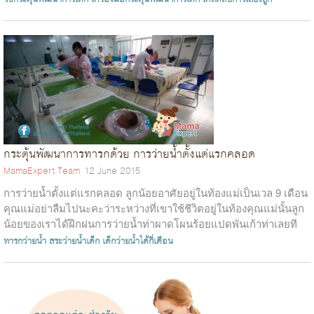
กระตุ้นพัฒนาการทารกด้วย การว่ายน้ำตั้งแต่แรกคลอด
MamaExpert Team
12 June 2015
การว่ายน้ำตั้งแต่แรกคลอด ลูกน้อยอาศัยอยู่ในท้องแม่เป็นเวล 9 เดือน
คุณแม่อย่าลืมไปนะคะว่าระหว่างที่เขาใช้ชีวิตอยู่ในท้องคุณแม่นั้นลูก
น้อยของเราได้ฝึกฝนการว่ายน้ำท่าผาดโผนร้อยแปดพันเก้าท่าเลยที
เดียว...
ทารกว่ายน้ำ
สระว่ายน้ำเด็ก
เด็กว่ายน้ำได้กี่เดือน