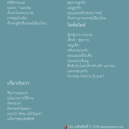
คลินิคนมแม่
สุขภาพลูกรัก
นมผง / นมผสม
เมนูลูกรัก
ค้นหาโรงพยาบาล
คุณแม่แชร์ประสบการณ์
การคุมกำเนิด
ค้นหากุมารแพทย์เมืองไทย
ค้นหาสูตินรีแพทย์เมืองไทย
ไลฟ์สไตล์
ผู้หญิง/ความงาม
เซ็กส์ / สุขภาพ
เมนูเด็ด
ทริปครอบครัว
คุณแม่แชร์ไอเดีย
คุณแม่แชร์เมนู
สิทธิประโยชน์สำหรับเด็ก เยาวชน
และครอบครัว
กิจกรรม Mama Expert
เกี่ยวกับเรา
ทีมงานของเรา
นโยบายการใช้งาน
ติดต่อเรา
ติดต่อลงโฆษณา
แนะนำ-ติชม แจ้งปัญหา
แจ้งการละเมิดสิทธิ
สงวนลิขสิทธิ์ © 2558 mamaexpert.com