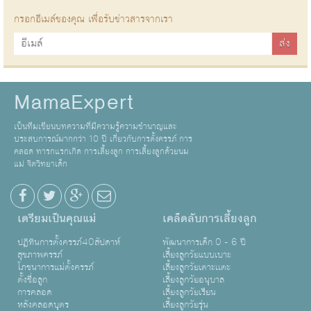
กรอกอีเมล์ของคุณ เพื่อรับข่าวสารจากเรา
MamaExpert
เป็นทีมเขียนบทความที่มีความรู้ความชำนาญและ
ประสบการณ์มากกว่า 10 ปี เกี่ยวกับการตั้งครรภ์ การ
คลอด ทารกแรกเกิด การเลี้ยงลูก การเลี้ยงลูกด้วยนม
แม่ จิตวิทยาเด็ก
เตรียมเป็นคุณแม่
เคล็ดลับการเลี้ยงลูก
ปฏิทินการตั้งครรภ์40สัปดาห์
พัฒนาการเด็ก 0 - 6 ปี
สุขภาพครรภ์
เลี้ยงลูกวัยแบบเบาะ
โภชนาการแม่ตั้งครรภ์
เลี้ยงลูกวัยเตาะเเตะ
ตั้งชื่อลูก
เลี้ยงลูกวัยอนุบาล
การคลอด
เลี้ยงลูกวัยเรียน
หลังคลอดบุตร
เลี้ยงลูกวัยรุ่น