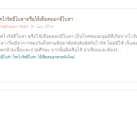
คไวรัสอีโบลาหรือไข้เลือดออกอีโบลา
maExpert Team
31 July 2014
คไวรัสอีโบลา หรือไข้เลือดออกอีโบลา เป็นโรคของมนุษย์ที่เกิดจากไวรั
ลา เริ่มมีอาการสองวันถึงสามสัปดาห์หลังสัมผัสกับไวรัส โดยมีไข้ เจ็บค
ดกล้ามเนื้อและปวดศีรษะ จากนั้นมีคลื่นไส้ อาเจียนและท้องร่...
้ออีโบล่า
โรคไวรัสอีโบลา
ไข้เลือดออกสายพันใหม่