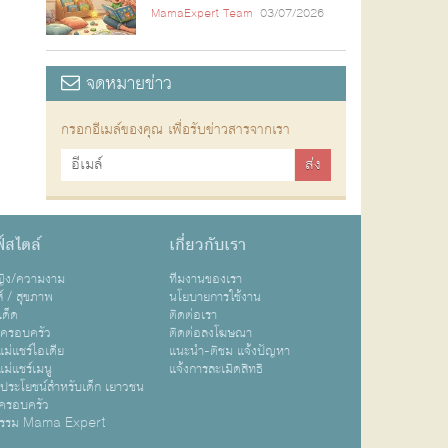
MamaExpert Team
03/07/2026
จดหมายข่าว
กรอกอีเมล์ของคุณ เพื่อรับข่าวสารจากเรา
์สไตล์
เกี่ยวกับเรา
หญิง/ความงาม
ทีมงานของเรา
ส์ / สุขภาพ
นโยบายการใช้งาน
เด็ด
ติดต่อเรา
ปครอบครัว
ติดต่อลงโฆษณา
ม่แชร์ไอเดีย
แนะนำ-ติชม แจ้งปัญหา
ม่แชร์เมนู
แจ้งการละเมิดสิทธิ
ิประโยชน์สำหรับเด็ก เยาวชน
ครอบครัว
กรรม Mama Expert