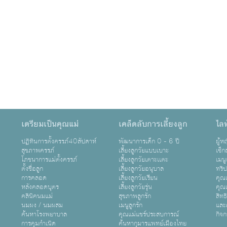
เตรียมเป็นคุณแม่
เคล็ดลับการเลี้ยงลูก
ไลฟ
ปฏิทินการตั้งครรภ์40สัปดาห์
พัฒนาการเด็ก 0 - 6 ปี
ผู้
สุขภาพครรภ์
เลี้ยงลูกวัยแบบเบาะ
เซ็ก
โภชนาการแม่ตั้งครรภ์
เลี้ยงลูกวัยเตาะเเตะ
เมนู
ตั้งชื่อลูก
เลี้ยงลูกวัยอนุบาล
ทริ
การคลอด
เลี้ยงลูกวัยเรียน
คุณแ
หลังคลอดบุตร
เลี้ยงลูกวัยรุ่น
คุณแ
คลินิคนมแม่
สุขภาพลูกรัก
สิทธ
นมผง / นมผสม
เมนูลูกรัก
และ
ค้นหาโรงพยาบาล
คุณแม่แชร์ประสบการณ์
กิจ
การคุมกำเนิด
ค้นหากุมารแพทย์เมืองไทย