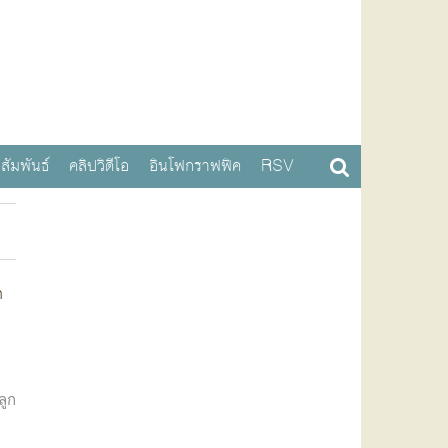
สัมพันธ์
คลิปวิดีโอ
อินโฟกราฟฟิค
RSV
า
ลูก