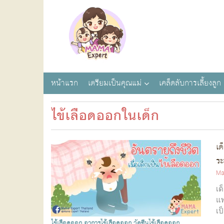
หน้าแรก
เตรียมเป็นคุณแม่
เคล็ดลับการเลี้ยงลูก
ไข้เลือดออกในเด็ก
เด
ระ
Ma
เด
แพ
เป
ไข้เลือดออก
อาการไข้เลือดออก
วัคซีนไข้เลือดออก