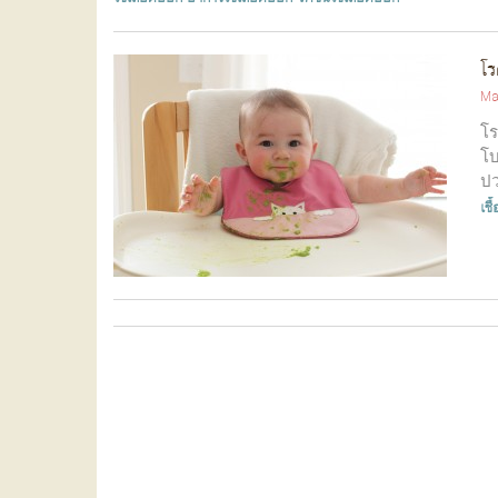
โร
Ma
โร
โบ
ปว
เชื