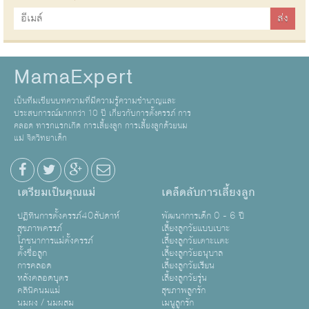
MamaExpert
เป็นทีมเขียนบทความที่มีความรู้ความชำนาญและ
ประสบการณ์มากกว่า 10 ปี เกี่ยวกับการตั้งครรภ์ การ
คลอด ทารกแรกเกิด การเลี้ยงลูก การเลี้ยงลูกด้วยนม
แม่ จิตวิทยาเด็ก
เตรียมเป็นคุณแม่
เคล็ดลับการเลี้ยงลูก
ปฏิทินการตั้งครรภ์40สัปดาห์
พัฒนาการเด็ก 0 - 6 ปี
สุขภาพครรภ์
เลี้ยงลูกวัยแบบเบาะ
โภชนาการแม่ตั้งครรภ์
เลี้ยงลูกวัยเตาะเเตะ
ตั้งชื่อลูก
เลี้ยงลูกวัยอนุบาล
การคลอด
เลี้ยงลูกวัยเรียน
หลังคลอดบุตร
เลี้ยงลูกวัยรุ่น
คลินิคนมแม่
สุขภาพลูกรัก
นมผง / นมผสม
เมนูลูกรัก