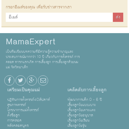
กรอกอีเมล์ของคุณ เพื่อรับข่าวสารจากเรา
MamaExpert
เป็นทีมเขียนบทความที่มีความรู้ความชำนาญและ
ประสบการณ์มากกว่า 10 ปี เกี่ยวกับการตั้งครรภ์ การ
คลอด ทารกแรกเกิด การเลี้ยงลูก การเลี้ยงลูกด้วยนม
แม่ จิตวิทยาเด็ก
เตรียมเป็นคุณแม่
เคล็ดลับการเลี้ยงลูก
ปฏิทินการตั้งครรภ์40สัปดาห์
พัฒนาการเด็ก 0 - 6 ปี
สุขภาพครรภ์
เลี้ยงลูกวัยแบบเบาะ
โภชนาการแม่ตั้งครรภ์
เลี้ยงลูกวัยเตาะเเตะ
ตั้งชื่อลูก
เลี้ยงลูกวัยอนุบาล
การคลอด
เลี้ยงลูกวัยเรียน
หลังคลอดบุตร
เลี้ยงลูกวัยรุ่น