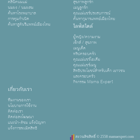
คลินิคนมแม่
สุขภาพลูกรัก
นมผง / นมผสม
เมนูลูกรัก
ค้นหาโรงพยาบาล
คุณแม่แชร์ประสบการณ์
การคุมกำเนิด
ค้นหากุมารแพทย์เมืองไทย
ค้นหาสูตินรีแพทย์เมืองไทย
ไลฟ์สไตล์
ผู้หญิง/ความงาม
เซ็กส์ / สุขภาพ
เมนูเด็ด
ทริปครอบครัว
คุณแม่แชร์ไอเดีย
คุณแม่แชร์เมนู
สิทธิประโยชน์สำหรับเด็ก เยาวชน
และครอบครัว
กิจกรรม Mama Expert
เกี่ยวกับเรา
ทีมงานของเรา
นโยบายการใช้งาน
ติดต่อเรา
ติดต่อลงโฆษณา
แนะนำ-ติชม แจ้งปัญหา
แจ้งการละเมิดสิทธิ
สงวนลิขสิทธิ์ © 2558 mamaexpert.com