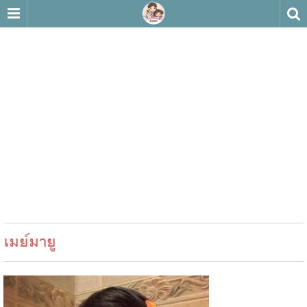
เมย์มายู