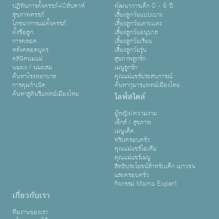
ปฏิทินการตั้งครรภ์40สัปดาห์
พัฒนาการเด็ก 0 - 6 ปี
สุขภาพครรภ์
เลี้ยงลูกวัยแบบเบาะ
โภชนาการแม่ตั้งครรภ์
เลี้ยงลูกวัยเตาะเเตะ
ตั้งชื่อลูก
เลี้ยงลูกวัยอนุบาล
การคลอด
เลี้ยงลูกวัยเรียน
หลังคลอดบุตร
เลี้ยงลูกวัยรุ่น
คลินิคนมแม่
สุขภาพลูกรัก
นมผง / นมผสม
เมนูลูกรัก
ค้นหาโรงพยาบาล
คุณแม่แชร์ประสบการณ์
การคุมกำเนิด
ค้นหากุมารแพทย์เมืองไทย
ค้นหาสูตินรีแพทย์เมืองไทย
ไลฟ์สไตล์
ผู้หญิง/ความงาม
เซ็กส์ / สุขภาพ
เมนูเด็ด
ทริปครอบครัว
คุณแม่แชร์ไอเดีย
คุณแม่แชร์เมนู
สิทธิประโยชน์สำหรับเด็ก เยาวชน
และครอบครัว
กิจกรรม Mama Expert
เกี่ยวกับเรา
ทีมงานของเรา