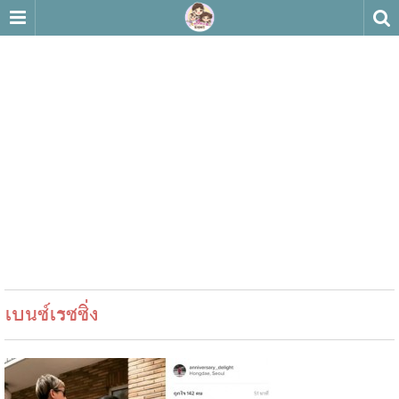
เบนซ์เรซซิ่ง