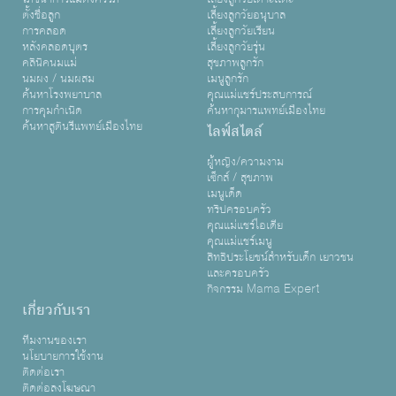
ตั้งชื่อลูก
เลี้ยงลูกวัยอนุบาล
การคลอด
เลี้ยงลูกวัยเรียน
หลังคลอดบุตร
เลี้ยงลูกวัยรุ่น
คลินิคนมแม่
สุขภาพลูกรัก
นมผง / นมผสม
เมนูลูกรัก
ค้นหาโรงพยาบาล
คุณแม่แชร์ประสบการณ์
การคุมกำเนิด
ค้นหากุมารแพทย์เมืองไทย
ค้นหาสูตินรีแพทย์เมืองไทย
ไลฟ์สไตล์
ผู้หญิง/ความงาม
เซ็กส์ / สุขภาพ
เมนูเด็ด
ทริปครอบครัว
คุณแม่แชร์ไอเดีย
คุณแม่แชร์เมนู
สิทธิประโยชน์สำหรับเด็ก เยาวชน
และครอบครัว
กิจกรรม Mama Expert
เกี่ยวกับเรา
ทีมงานของเรา
นโยบายการใช้งาน
ติดต่อเรา
ติดต่อลงโฆษณา