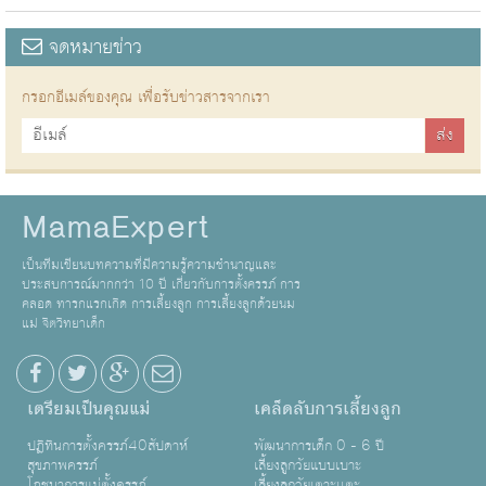
จดหมายข่าว
กรอกอีเมล์ของคุณ เพื่อรับข่าวสารจากเรา
MamaExpert
เป็นทีมเขียนบทความที่มีความรู้ความชำนาญและ
ประสบการณ์มากกว่า 10 ปี เกี่ยวกับการตั้งครรภ์ การ
คลอด ทารกแรกเกิด การเลี้ยงลูก การเลี้ยงลูกด้วยนม
แม่ จิตวิทยาเด็ก
เตรียมเป็นคุณแม่
เคล็ดลับการเลี้ยงลูก
ปฏิทินการตั้งครรภ์40สัปดาห์
พัฒนาการเด็ก 0 - 6 ปี
สุขภาพครรภ์
เลี้ยงลูกวัยแบบเบาะ
โภชนาการแม่ตั้งครรภ์
เลี้ยงลูกวัยเตาะเเตะ