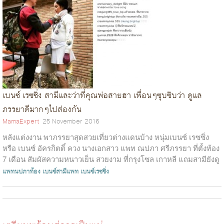
เบนซ์ เรซซิ่ง สามีและว่าที่คุณพ่อสายฮา เพื่อนๆซุบซิบว่า ดูแล
ภรรยาดีมากๆไปส่องกัน
MamaExpert
25 November 2016
หลังแต่งงาน พาภรรยาสุดสวยเที่ยวต่างแดนบ้าง หนุ่มเบนซ์ เรซซิ่ง
หรือ เบนซ์ อัครกิตติ์ ควง นางเอกสาว แพท ณปภา ศรีภรรยา ที่ตั้งท้อง
7 เดือน สัมผัสความหนาวเย็น สวยงาม ที่กรุงโซล เกาหลี แถมสามียังดู
แลภรรย...
แพทนปภาท้อง
เบนซ์สามีแพท
เบนซ์เรซซิ่ง