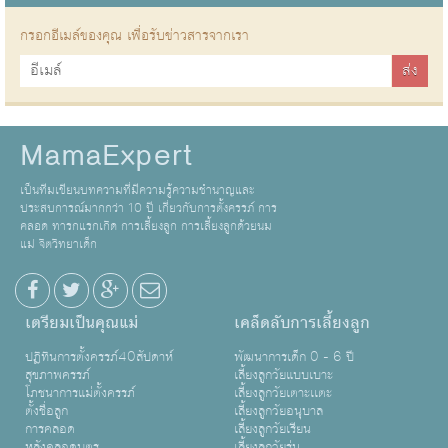
กรอกอีเมล์ของคุณ เพื่อรับข่าวสารจากเรา
MamaExpert
เป็นทีมเขียนบทความที่มีความรู้ความชำนาญและ
ประสบการณ์มากกว่า 10 ปี เกี่ยวกับการตั้งครรภ์ การ
คลอด ทารกแรกเกิด การเลี้ยงลูก การเลี้ยงลูกด้วยนม
แม่ จิตวิทยาเด็ก
เตรียมเป็นคุณแม่
เคล็ดลับการเลี้ยงลูก
ปฏิทินการตั้งครรภ์40สัปดาห์
พัฒนาการเด็ก 0 - 6 ปี
สุขภาพครรภ์
เลี้ยงลูกวัยแบบเบาะ
โภชนาการแม่ตั้งครรภ์
เลี้ยงลูกวัยเตาะเเตะ
ตั้งชื่อลูก
เลี้ยงลูกวัยอนุบาล
การคลอด
เลี้ยงลูกวัยเรียน
หลังคลอดบุตร
เลี้ยงลูกวัยรุ่น