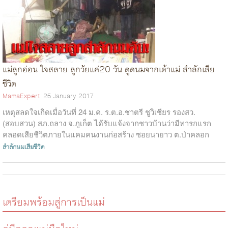
แม่ลูกอ่อน ใจสลาย ลูกวัยแค่20 วัน ดูดนมจากเต้าแม่ สำลักเสีย
ชีวิต
MamaExpert
25 January 2017
เหตุสลดใจเกิดเมื่อวันที่ 24 ม.ค. ร.ต.อ.ชาตรี ชูวิเชียร รองสว.
(สอบสวน) สภ.ถลาง จ.ภูเก็ต ได้รับแจ้งจากชาวบ้านว่ามีทารกแรก
คลอดเสียชีวิตภายในแคมคนงานก่อสร้าง ซอยนายาว ต.ป่าคลอก
อ.ถลาง จ.ภูเก็ต จึงประสาน...
สำลักนมเสียชีวิต
เตรียมพร้อมสู่การเป็นแม่