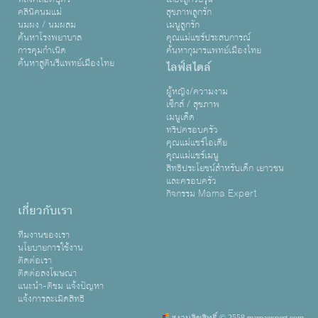
คลินิคนมแม่
สุขภาพลูกรัก
นมผง / นมผสม
เมนูลูกรัก
ค้นหาโรงพยาบาล
คุณแม่แชร์ประสบการณ์
การคุมกำเนิด
ค้นหากุมารแพทย์เมืองไทย
ค้นหาสูตินรีแพทย์เมืองไทย
ไลฟ์สไตล์
ผู้หญิง/ความงาม
เซ็กส์ / สุขภาพ
เมนูเด็ด
ทริปครอบครัว
คุณแม่แชร์ไอเดีย
คุณแม่แชร์เมนู
สิทธิประโยชน์สำหรับเด็ก เยาวชน
และครอบครัว
กิจกรรม Mama Expert
เกี่ยวกับเรา
ทีมงานของเรา
นโยบายการใช้งาน
ติดต่อเรา
ติดต่อลงโฆษณา
แนะนำ-ติชม แจ้งปัญหา
แจ้งการละเมิดสิทธิ