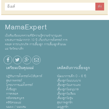
MamaExpert
เป็นทีมเขียนบทความที่มีความรู้ความชำนาญและ
ประสบการณ์มากกว่า 10 ปี เกี่ยวกับการตั้งครรภ์ การ
คลอด ทารกแรกเกิด การเลี้ยงลูก การเลี้ยงลูกด้วยนม
แม่ จิตวิทยาเด็ก
เตรียมเป็นคุณแม่
เคล็ดลับการเลี้ยงลูก
ปฏิทินการตั้งครรภ์40สัปดาห์
พัฒนาการเด็ก 0 - 6 ปี
สุขภาพครรภ์
เลี้ยงลูกวัยแบบเบาะ
โภชนาการแม่ตั้งครรภ์
เลี้ยงลูกวัยเตาะเเตะ
ตั้งชื่อลูก
เลี้ยงลูกวัยอนุบาล
การคลอด
เลี้ยงลูกวัยเรียน
หลังคลอดบุตร
เลี้ยงลูกวัยรุ่น
คลินิคนมแม่
สุขภาพลูกรัก
นมผง / นมผสม
เมนูลูกรัก