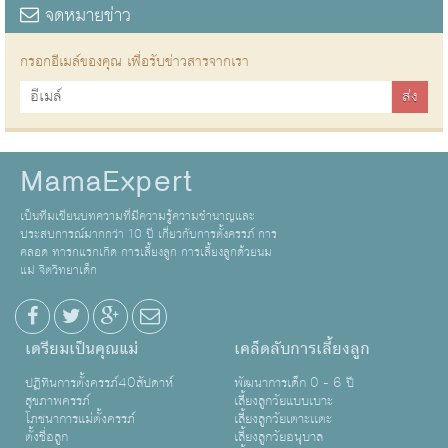
จดหมายข่าว
กรอกอีเมล์ของคุณ เพื่อรับข่าวสารจากเรา
MamaExpert
เป็นทีมเขียนบทความที่มีความรู้ความชำนาญและ
ประสบการณ์มากกว่า 10 ปี เกี่ยวกับการตั้งครรภ์ การ
คลอด ทารกแรกเกิด การเลี้ยงลูก การเลี้ยงลูกด้วยนม
แม่ จิตวิทยาเด็ก
เตรียมเป็นคุณแม่
เคล็ดลับการเลี้ยงลูก
ปฏิทินการตั้งครรภ์40สัปดาห์
พัฒนาการเด็ก 0 - 6 ปี
สุขภาพครรภ์
เลี้ยงลูกวัยแบบเบาะ
โภชนาการแม่ตั้งครรภ์
เลี้ยงลูกวัยเตาะเเตะ
ตั้งชื่อลูก
เลี้ยงลูกวัยอนุบาล