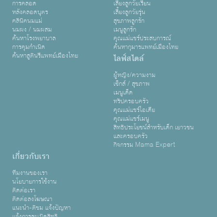
การคลอด
เลี้ยงลูกวัยเรียน
หลังคลอดบุตร
เลี้ยงลูกวัยรุ่น
คลินิคนมแม่
สุขภาพลูกรัก
นมผง / นมผสม
เมนูลูกรัก
ค้นหาโรงพยาบาล
คุณแม่แชร์ประสบการณ์
การคุมกำเนิด
ค้นหากุมารแพทย์เมืองไทย
ค้นหาสูตินรีแพทย์เมืองไทย
ไลฟ์สไตล์
ผู้หญิง/ความงาม
เซ็กส์ / สุขภาพ
เมนูเด็ด
ทริปครอบครัว
คุณแม่แชร์ไอเดีย
คุณแม่แชร์เมนู
สิทธิประโยชน์สำหรับเด็ก เยาวชน
และครอบครัว
กิจกรรม Mama Expert
เกี่ยวกับเรา
ทีมงานของเรา
นโยบายการใช้งาน
ติดต่อเรา
ติดต่อลงโฆษณา
แนะนำ-ติชม แจ้งปัญหา
แจ้งการละเมิดสิทธิ