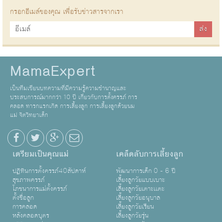
กรอกอีเมล์ของคุณ เพื่อรับข่าวสารจากเรา
MamaExpert
เป็นทีมเขียนบทความที่มีความรู้ความชำนาญและ
ประสบการณ์มากกว่า 10 ปี เกี่ยวกับการตั้งครรภ์ การ
คลอด ทารกแรกเกิด การเลี้ยงลูก การเลี้ยงลูกด้วยนม
แม่ จิตวิทยาเด็ก
เตรียมเป็นคุณแม่
เคล็ดลับการเลี้ยงลูก
ปฏิทินการตั้งครรภ์40สัปดาห์
พัฒนาการเด็ก 0 - 6 ปี
สุขภาพครรภ์
เลี้ยงลูกวัยแบบเบาะ
โภชนาการแม่ตั้งครรภ์
เลี้ยงลูกวัยเตาะเเตะ
ตั้งชื่อลูก
เลี้ยงลูกวัยอนุบาล
การคลอด
เลี้ยงลูกวัยเรียน
หลังคลอดบุตร
เลี้ยงลูกวัยรุ่น