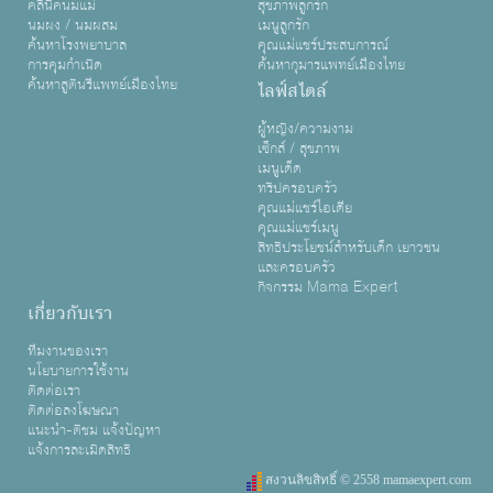
คลินิคนมแม่
สุขภาพลูกรัก
นมผง / นมผสม
เมนูลูกรัก
ค้นหาโรงพยาบาล
คุณแม่แชร์ประสบการณ์
การคุมกำเนิด
ค้นหากุมารแพทย์เมืองไทย
ค้นหาสูตินรีแพทย์เมืองไทย
ไลฟ์สไตล์
ผู้หญิง/ความงาม
เซ็กส์ / สุขภาพ
เมนูเด็ด
ทริปครอบครัว
คุณแม่แชร์ไอเดีย
คุณแม่แชร์เมนู
สิทธิประโยชน์สำหรับเด็ก เยาวชน
และครอบครัว
กิจกรรม Mama Expert
เกี่ยวกับเรา
ทีมงานของเรา
นโยบายการใช้งาน
ติดต่อเรา
ติดต่อลงโฆษณา
แนะนำ-ติชม แจ้งปัญหา
แจ้งการละเมิดสิทธิ
สงวนลิขสิทธิ์ © 2558 mamaexpert.com