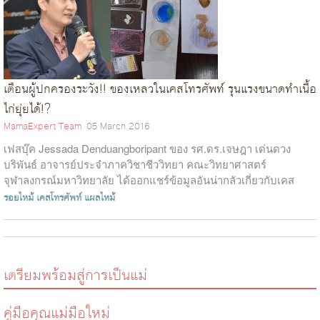
เตือนผู้ปกครองระวัง!! ของเหลวในเคสโทรศัพท์ รุนแรงขนาดทำเนื้อ
ไก่ยุ่ยได้!?
MamaExpert Team
05 March 2016
เฟสบุ๊ค Jessada Denduangboripant ของ รศ.ดร.เจษฎา เด่นดวง
บริพันธ์ อาจารย์ประจำภาควิชาชีววิทยา คณะวิทยาศาสตร์
จุฬาลงกรณ์มหาวิทยาลัย ได้ออกแชร์ข้อมูลอันน่ากลัวเกี่ยวกับเคส
โทรศัพท์ที่มีของเหลวอยู่ข้างใน...
รอยไหม้
เคสโทรศัพท์
แผลไหม้
เตรียมพร้อมสู่การเป็นแม่
คู่มือคุณแม่มือใหม่