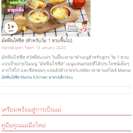
มัฟฟิ่นไข่ชีส (สำหรับวัย 1 ขวบขึ้นไป)
MamaExpert Team
13 January 2020
มัฟฟิ่นไข่ชีส สวัสดีค่ะแม่ๆ วันนี้จะพามาทำเมนูสำหรับลูกๆ วัย 1 ขวบ
แบบง๊ายง่ายในเมนู "มัฟฟิ่นไข่ชีส" เมนูแสนอร่อยที่ได้ประโยชน์เต็มๆ
จากไข่ไก่ และชีสหอมๆ แถมยังทำง่ายประหยัดเวลาตามสไตล์ Mama
kitchen...
มัฟฟิ่นไข่ชีส
Mama Kitchen
อาหารเด็ก1ขวบ
เตรียมพร้อมสู่การเป็นแม่
คู่มือคุณแม่มือใหม่