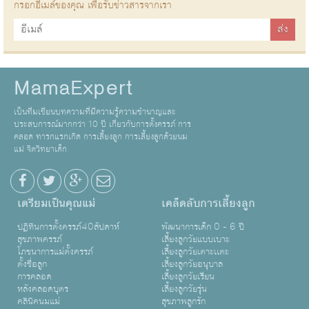
กรอกอีเมล์ของคุณ เพื่อรับข่าวสารจากเรา
MamaExpert
เป็นทีมเขียนบทความที่มีความรู้ความชำนาญและ
ประสบการณ์มากกว่า 10 ปี เกี่ยวกับการตั้งครรภ์ การ
คลอด ทารกแรกเกิด การเลี้ยงลูก การเลี้ยงลูกด้วยนม
แม่ จิตวิทยาเด็ก
เตรียมเป็นคุณแม่
เคล็ดลับการเลี้ยงลูก
ปฏิทินการตั้งครรภ์40สัปดาห์
พัฒนาการเด็ก 0 - 6 ปี
สุขภาพครรภ์
เลี้ยงลูกวัยแบบเบาะ
โภชนาการแม่ตั้งครรภ์
เลี้ยงลูกวัยเตาะเเตะ
ตั้งชื่อลูก
เลี้ยงลูกวัยอนุบาล
การคลอด
เลี้ยงลูกวัยเรียน
หลังคลอดบุตร
เลี้ยงลูกวัยรุ่น
คลินิคนมแม่
สุขภาพลูกรัก