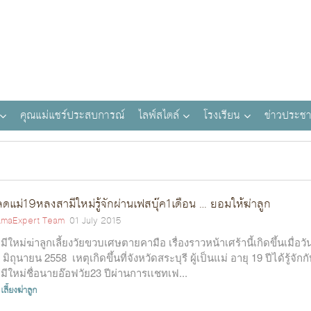
คุณแม่แชร์ประสบการณ์
ไลฟ์สไตล์
โรงเรียน
ข่าวประชา
ดแม่19หลงสามีใหม่รู้จักผ่านเฟสบุ๊ค1เดือน … ยอมให้ฆ่าลูก
maExpert Team
01 July 2015
มีใหม่ฆ่าลูกเลี้ยงวัยขวบเศษตายคามือ เรื่องราวหน้าเศร้านี้เกิดขึ้นเมื่อวัน
 มิถุนายน 2558 เหตุเกิดขึ้นที่จังหวัดสระบุรี ผู้เป็นแม่ อายุ 19 ปีได้รู้จักก
มีใหม่ชื่อนายอ๊อฟวัย23 ปีผ่านการเเชทเฟ...
เลี้ยงฆ่าลูก