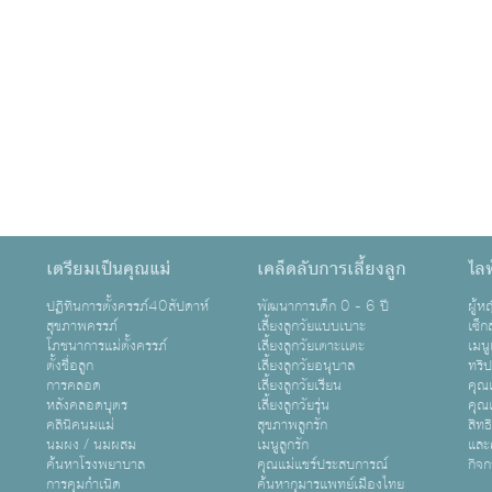
เตรียมเป็นคุณแม่
เคล็ดลับการเลี้ยงลูก
ไลฟ
ปฏิทินการตั้งครรภ์40สัปดาห์
พัฒนาการเด็ก 0 - 6 ปี
ผู้
สุขภาพครรภ์
เลี้ยงลูกวัยแบบเบาะ
เซ็ก
โภชนาการแม่ตั้งครรภ์
เลี้ยงลูกวัยเตาะเเตะ
เมนู
ตั้งชื่อลูก
เลี้ยงลูกวัยอนุบาล
ทริ
การคลอด
เลี้ยงลูกวัยเรียน
คุณแ
หลังคลอดบุตร
เลี้ยงลูกวัยรุ่น
คุณแ
คลินิคนมแม่
สุขภาพลูกรัก
สิทธ
นมผง / นมผสม
เมนูลูกรัก
และ
ค้นหาโรงพยาบาล
คุณแม่แชร์ประสบการณ์
กิจ
การคุมกำเนิด
ค้นหากุมารแพทย์เมืองไทย