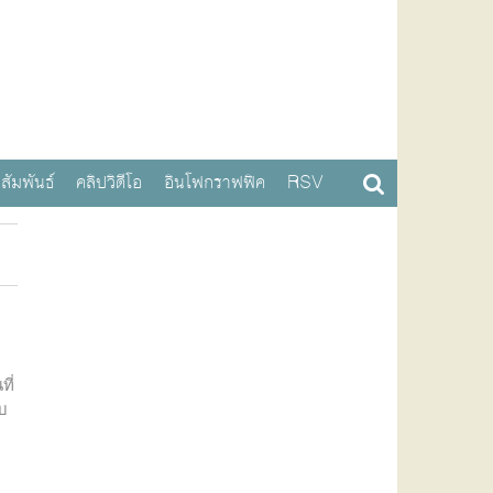
สัมพันธ์
คลิปวิดีโอ
อินโฟกราฟฟิค
RSV
ที่
ับ