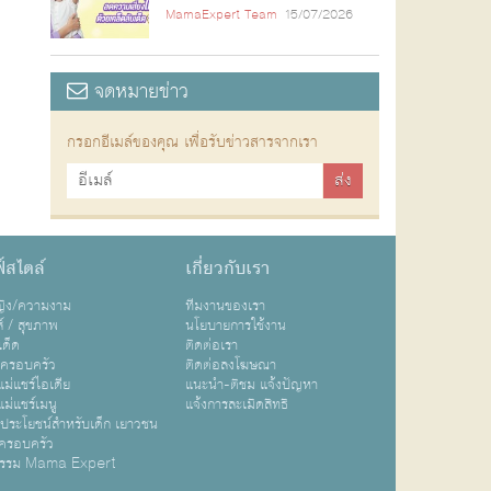
MamaExpert Team
15/07/2026
จดหมายข่าว
กรอกอีเมล์ของคุณ เพื่อรับข่าวสารจากเรา
์สไตล์
เกี่ยวกับเรา
หญิง/ความงาม
ทีมงานของเรา
ส์ / สุขภาพ
นโยบายการใช้งาน
เด็ด
ติดต่อเรา
ปครอบครัว
ติดต่อลงโฆษณา
ม่แชร์ไอเดีย
แนะนำ-ติชม แจ้งปัญหา
ม่แชร์เมนู
แจ้งการละเมิดสิทธิ
ิประโยชน์สำหรับเด็ก เยาวชน
ครอบครัว
กรรม Mama Expert