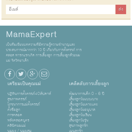
MamaExpert
เป็นทีมเขียนบทความที่มีความรู้ความชำนาญและ
ประสบการณ์มากกว่า 10 ปี เกี่ยวกับการตั้งครรภ์ การ
คลอด ทารกแรกเกิด การเลี้ยงลูก การเลี้ยงลูกด้วยนม
แม่ จิตวิทยาเด็ก
เตรียมเป็นคุณแม่
เคล็ดลับการเลี้ยงลูก
ปฏิทินการตั้งครรภ์40สัปดาห์
พัฒนาการเด็ก 0 - 6 ปี
สุขภาพครรภ์
เลี้ยงลูกวัยแบบเบาะ
โภชนาการแม่ตั้งครรภ์
เลี้ยงลูกวัยเตาะเเตะ
ตั้งชื่อลูก
เลี้ยงลูกวัยอนุบาล
การคลอด
เลี้ยงลูกวัยเรียน
หลังคลอดบุตร
เลี้ยงลูกวัยรุ่น
คลินิคนมแม่
สุขภาพลูกรัก
นมผง / นมผสม
เมนูลูกรัก