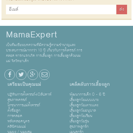
MamaExpert
เป็นทีมเขียนบทความที่มีความรู้ความชำนาญและ
ประสบการณ์มากกว่า 10 ปี เกี่ยวกับการตั้งครรภ์ การ
คลอด ทารกแรกเกิด การเลี้ยงลูก การเลี้ยงลูกด้วยนม
แม่ จิตวิทยาเด็ก
เตรียมเป็นคุณแม่
เคล็ดลับการเลี้ยงลูก
ปฏิทินการตั้งครรภ์40สัปดาห์
พัฒนาการเด็ก 0 - 6 ปี
สุขภาพครรภ์
เลี้ยงลูกวัยแบบเบาะ
โภชนาการแม่ตั้งครรภ์
เลี้ยงลูกวัยเตาะเเตะ
ตั้งชื่อลูก
เลี้ยงลูกวัยอนุบาล
การคลอด
เลี้ยงลูกวัยเรียน
หลังคลอดบุตร
เลี้ยงลูกวัยรุ่น
คลินิคนมแม่
สุขภาพลูกรัก
นมผง / นมผสม
เมนูลูกรัก