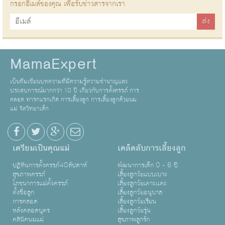
กรอกอีเมล์ของคุณ เพื่อรับข่าวสารจากเรา
MamaExpert
เป็นทีมเขียนบทความที่มีความรู้ความชำนาญและ
ประสบการณ์มากกว่า 10 ปี เกี่ยวกับการตั้งครรภ์ การ
คลอด ทารกแรกเกิด การเลี้ยงลูก การเลี้ยงลูกด้วยนม
แม่ จิตวิทยาเด็ก
เตรียมเป็นคุณแม่
เคล็ดลับการเลี้ยงลูก
ปฏิทินการตั้งครรภ์40สัปดาห์
พัฒนาการเด็ก 0 - 6 ปี
สุขภาพครรภ์
เลี้ยงลูกวัยแบบเบาะ
โภชนาการแม่ตั้งครรภ์
เลี้ยงลูกวัยเตาะเเตะ
ตั้งชื่อลูก
เลี้ยงลูกวัยอนุบาล
การคลอด
เลี้ยงลูกวัยเรียน
หลังคลอดบุตร
เลี้ยงลูกวัยรุ่น
คลินิคนมแม่
สุขภาพลูกรัก