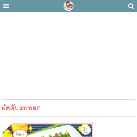
ผัดตับแพหยก