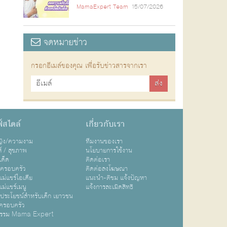
MamaExpert Team
15/07/2026
จดหมายข่าว
กรอกอีเมล์ของคุณ เพื่อรับข่าวสารจากเรา
์สไตล์
เกี่ยวกับเรา
หญิง/ความงาม
ทีมงานของเรา
ส์ / สุขภาพ
นโยบายการใช้งาน
เด็ด
ติดต่อเรา
ปครอบครัว
ติดต่อลงโฆษณา
ม่แชร์ไอเดีย
แนะนำ-ติชม แจ้งปัญหา
ม่แชร์เมนู
แจ้งการละเมิดสิทธิ
ิประโยชน์สำหรับเด็ก เยาวชน
ครอบครัว
กรรม Mama Expert