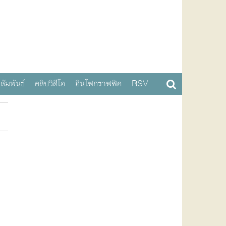
สัมพันธ์
คลิปวิดีโอ
อินโฟกราฟฟิค
RSV