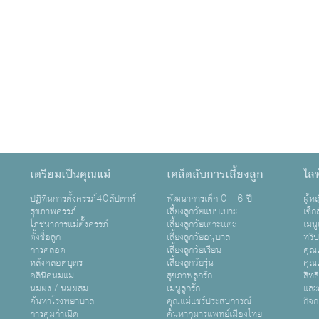
เตรียมเป็นคุณแม่
เคล็ดลับการเลี้ยงลูก
ไลฟ
ปฏิทินการตั้งครรภ์40สัปดาห์
พัฒนาการเด็ก 0 - 6 ปี
ผู้
สุขภาพครรภ์
เลี้ยงลูกวัยแบบเบาะ
เซ็ก
โภชนาการแม่ตั้งครรภ์
เลี้ยงลูกวัยเตาะเเตะ
เมนู
ตั้งชื่อลูก
เลี้ยงลูกวัยอนุบาล
ทริ
การคลอด
เลี้ยงลูกวัยเรียน
คุณแ
หลังคลอดบุตร
เลี้ยงลูกวัยรุ่น
คุณแ
คลินิคนมแม่
สุขภาพลูกรัก
สิทธ
นมผง / นมผสม
เมนูลูกรัก
และ
ค้นหาโรงพยาบาล
คุณแม่แชร์ประสบการณ์
กิจ
การคุมกำเนิด
ค้นหากุมารแพทย์เมืองไทย