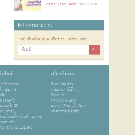
MamaExpert Team
15/07/2026
จดหมายข่าว
กรอกอีเมล์ของคุณ เพื่อรับข่าวสารจากเรา
์สไตล์
เกี่ยวกับเรา
หญิง/ความงาม
ทีมงานของเรา
ส์ / สุขภาพ
นโยบายการใช้งาน
เด็ด
ติดต่อเรา
ปครอบครัว
ติดต่อลงโฆษณา
ม่แชร์ไอเดีย
แนะนำ-ติชม แจ้งปัญหา
ม่แชร์เมนู
แจ้งการละเมิดสิทธิ
ิประโยชน์สำหรับเด็ก เยาวชน
ครอบครัว
กรรม Mama Expert