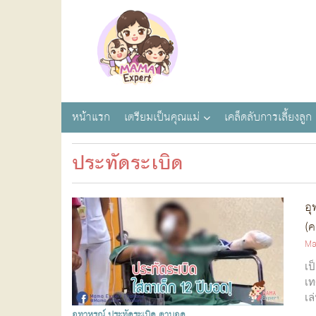
หน้าแรก
เตรียมเป็นคุณแม่
เคล็ดลับการเลี้ยงลูก
ประทัดระเบิด
อุ
(ค
Ma
เป
เท
เล
อุทาหรณ์
ประทัดระเบิด
ตาบอด