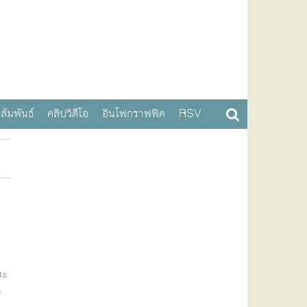
สัมพันธ์
คลิปวิดีโอ
อินโฟกราฟฟิค
RSV
จะ
.