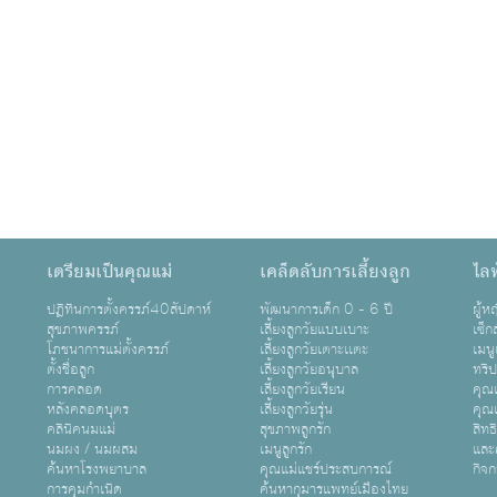
เตรียมเป็นคุณแม่
เคล็ดลับการเลี้ยงลูก
ไลฟ
ปฏิทินการตั้งครรภ์40สัปดาห์
พัฒนาการเด็ก 0 - 6 ปี
ผู้
สุขภาพครรภ์
เลี้ยงลูกวัยแบบเบาะ
เซ็ก
โภชนาการแม่ตั้งครรภ์
เลี้ยงลูกวัยเตาะเเตะ
เมนู
ตั้งชื่อลูก
เลี้ยงลูกวัยอนุบาล
ทริ
การคลอด
เลี้ยงลูกวัยเรียน
คุณแ
หลังคลอดบุตร
เลี้ยงลูกวัยรุ่น
คุณแ
คลินิคนมแม่
สุขภาพลูกรัก
สิทธ
นมผง / นมผสม
เมนูลูกรัก
และ
ค้นหาโรงพยาบาล
คุณแม่แชร์ประสบการณ์
กิจ
การคุมกำเนิด
ค้นหากุมารแพทย์เมืองไทย