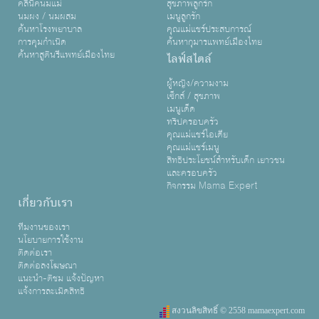
คลินิคนมแม่
สุขภาพลูกรัก
นมผง / นมผสม
เมนูลูกรัก
ค้นหาโรงพยาบาล
คุณแม่แชร์ประสบการณ์
การคุมกำเนิด
ค้นหากุมารแพทย์เมืองไทย
ค้นหาสูตินรีแพทย์เมืองไทย
ไลฟ์สไตล์
ผู้หญิง/ความงาม
เซ็กส์ / สุขภาพ
เมนูเด็ด
ทริปครอบครัว
คุณแม่แชร์ไอเดีย
คุณแม่แชร์เมนู
สิทธิประโยชน์สำหรับเด็ก เยาวชน
และครอบครัว
กิจกรรม Mama Expert
เกี่ยวกับเรา
ทีมงานของเรา
นโยบายการใช้งาน
ติดต่อเรา
ติดต่อลงโฆษณา
แนะนำ-ติชม แจ้งปัญหา
แจ้งการละเมิดสิทธิ
สงวนลิขสิทธิ์ © 2558 mamaexpert.com