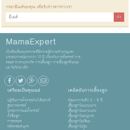
กรอกอีเมล์ของคุณ เพื่อรับข่าวสารจากเรา
MamaExpert
เป็นทีมเขียนบทความที่มีความรู้ความชำนาญและ
ประสบการณ์มากกว่า 10 ปี เกี่ยวกับการตั้งครรภ์ การ
คลอด ทารกแรกเกิด การเลี้ยงลูก การเลี้ยงลูกด้วยนม
แม่ จิตวิทยาเด็ก
เตรียมเป็นคุณแม่
เคล็ดลับการเลี้ยงลูก
ปฏิทินการตั้งครรภ์40สัปดาห์
พัฒนาการเด็ก 0 - 6 ปี
สุขภาพครรภ์
เลี้ยงลูกวัยแบบเบาะ
โภชนาการแม่ตั้งครรภ์
เลี้ยงลูกวัยเตาะเเตะ
ตั้งชื่อลูก
เลี้ยงลูกวัยอนุบาล
การคลอด
เลี้ยงลูกวัยเรียน
หลังคลอดบุตร
เลี้ยงลูกวัยรุ่น