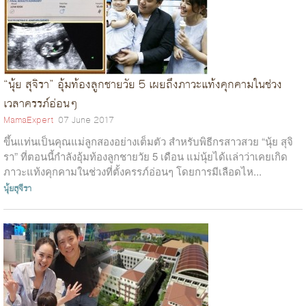
“นุ้ย สุจิรา” อุ้มท้องลูกชายวัย 5 เผยถึงภาวะแท้งคุกคามในช่วง
เวลาครรภ์อ่อนๆ
MamaExpert
07 June 2017
ขึ้นแท่นเป็นคุณแม่ลูกสองอย่างเต็มตัว สำหรับพิธีกรสาวสวย “นุ้ย สุจิ
รา” ที่ตอนนี้กำลังอุ้มท้องลูกชายวัย 5 เดือน แม่นุ้ยได้เเล่าว่าเคยเกิด
ภาวะแท้งคุกคามในช่วงที่ตั้งครรภ์อ่อนๆ โดยการมีเลือดไห...
นุ้ยสุจีรา