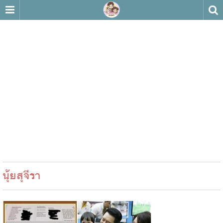
นุ้ยสุจีรา