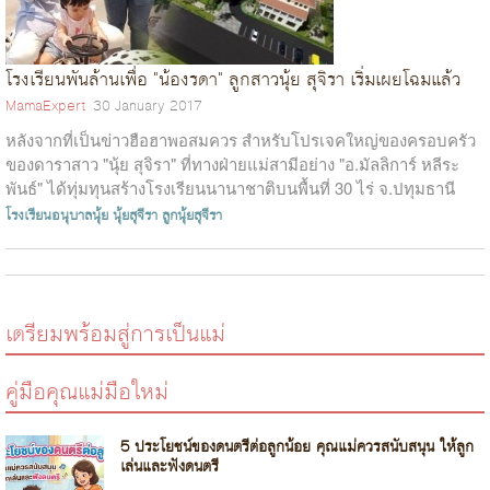
โรงเรียนพันล้านเพื่อ "น้องรดา" ลูกสาวนุ้ย สุจิรา เริ่มเผยโฉมแล้ว
MamaExpert
30 January 2017
หลังจากที่เป็นข่าวฮือฮาพอสมควร สำหรับโปรเจคใหญ่ของครอบครัว
ของดาราสาว "นุ้ย สุจิรา" ที่ทางฝ่ายแม่สามีอย่าง "อ.มัลลิการ์ หลีระ
พันธ์" ได้ทุ่มทุนสร้างโรงเรียนนานาชาติบนพื้นที่ 30 ไร่ จ.ปทุมธานี
มูลค่า...
โรงเรียนอนุบาลนุ้ย
นุ้ยสุจีรา
ลูกนุ้ยสุจีรา
เตรียมพร้อมสู่การเป็นแม่
คู่มือคุณแม่มือใหม่
5 ประโยชน์ของดนตรีต่อลูกน้อย คุณแม่ควรสนับสนุน ให้ลูก
เล่นและฟังดนตรี