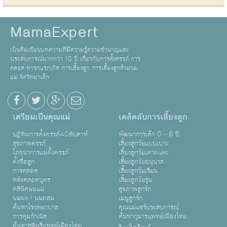
MamaExpert
เป็นทีมเขียนบทความที่มีความรู้ความชำนาญและ
ประสบการณ์มากกว่า 10 ปี เกี่ยวกับการตั้งครรภ์ การ
คลอด ทารกแรกเกิด การเลี้ยงลูก การเลี้ยงลูกด้วยนม
แม่ จิตวิทยาเด็ก
เตรียมเป็นคุณแม่
เคล็ดลับการเลี้ยงลูก
ปฏิทินการตั้งครรภ์40สัปดาห์
พัฒนาการเด็ก 0 - 6 ปี
สุขภาพครรภ์
เลี้ยงลูกวัยแบบเบาะ
โภชนาการแม่ตั้งครรภ์
เลี้ยงลูกวัยเตาะเเตะ
ตั้งชื่อลูก
เลี้ยงลูกวัยอนุบาล
การคลอด
เลี้ยงลูกวัยเรียน
หลังคลอดบุตร
เลี้ยงลูกวัยรุ่น
คลินิคนมแม่
สุขภาพลูกรัก
นมผง / นมผสม
เมนูลูกรัก
ค้นหาโรงพยาบาล
คุณแม่แชร์ประสบการณ์
การคุมกำเนิด
ค้นหากุมารแพทย์เมืองไทย
ค้นหาสูตินรีแพทย์เมืองไทย