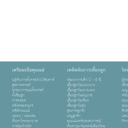
เตรียมเป็นคุณแม่
เคล็ดลับการเลี้ยงลูก
ไลฟ
ปฏิทินการตั้งครรภ์40สัปดาห์
พัฒนาการเด็ก 0 - 6 ปี
ผู้
สุขภาพครรภ์
เลี้ยงลูกวัยแบบเบาะ
เซ็ก
โภชนาการแม่ตั้งครรภ์
เลี้ยงลูกวัยเตาะเเตะ
เมนู
ตั้งชื่อลูก
เลี้ยงลูกวัยอนุบาล
ทริ
การคลอด
เลี้ยงลูกวัยเรียน
คุณแ
หลังคลอดบุตร
เลี้ยงลูกวัยรุ่น
คุณแ
คลินิคนมแม่
สุขภาพลูกรัก
สิทธ
นมผง / นมผสม
เมนูลูกรัก
และ
ค้นหาโรงพยาบาล
คุณแม่แชร์ประสบการณ์
กิจ
การคุมกำเนิด
ค้นหากุมารแพทย์เมืองไทย