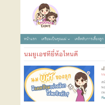
หน้าแรก
เตรียมเป็นคุณแม่
เคล็ดลับการเลี้ยงลูก
นมยูเอชทียี่ห้อไหนดี
เอ
Ma
สม
พอ
เพ
R