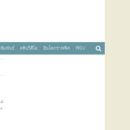
สัมพันธ์
คลิปวิดีโอ
อินโฟกราฟฟิค
RSV
ม่
คะ