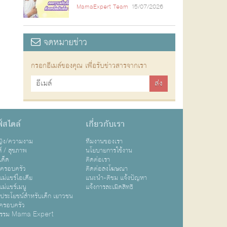
MamaExpert Team
15/07/2026
จดหมายข่าว
กรอกอีเมล์ของคุณ เพื่อรับข่าวสารจากเรา
์สไตล์
เกี่ยวกับเรา
หญิง/ความงาม
ทีมงานของเรา
ส์ / สุขภาพ
นโยบายการใช้งาน
เด็ด
ติดต่อเรา
ปครอบครัว
ติดต่อลงโฆษณา
ม่แชร์ไอเดีย
แนะนำ-ติชม แจ้งปัญหา
ม่แชร์เมนู
แจ้งการละเมิดสิทธิ
ิประโยชน์สำหรับเด็ก เยาวชน
ครอบครัว
กรรม Mama Expert