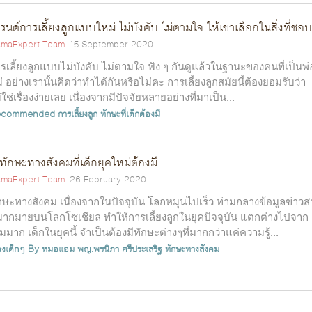
รนด์การเลี้ยงลูกแบบใหม่ ไม่บังคับ ไม่ตามใจ ให้เขาเลือกในสิ่งที่ชอบ
maExpert Team
15 September 2020
รเลี้ยงลูกแบบไม่บังคับ ไม่ตามใจ ฟัง ๆ กันดูแล้วในฐานะของคนที่เป็นพ่
่ อย่างเรานั้นคิดว่าทำได้กันหรือไม่คะ การเลี้ยงลูกสมัยนี้ต้องยอมรับว่า
่ใช่เรื่องง่ายเลย เนื่องจากมีปัจจัยหลายอย่างที่มาเป็น...
ecommended
การเลี้ยงลูก
ทักษะที่เด็กต้องมี
ทักษะทางสังคมที่เด็กยุคใหม่ต้องมี
maExpert Team
26 February 2020
กษะทางสังคม เนื่องจากในปัจจุบัน โลกหมุนไปเร็ว ท่ามกลางข้อมูลข่าวส
่มากมายบนโลกโซเชียล ทำให้การเลี้ยงลูกในยุคปัจจุบัน แตกต่างไปจาก
ิมมาก เด็กในยุคนี้ จำเป็นต้องมีทักษะต่างๆที่มากกว่าแค่ความรู้...
ื่องเด็กๆ By หมอแอม
พญ.พรนิภา ศรีประเสริฐ
ทักษะทางสังคม