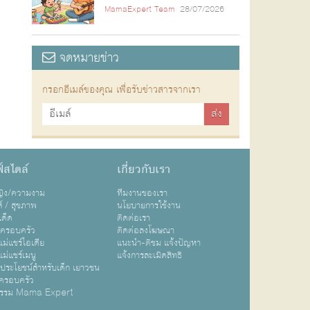
MamaExpert Team
28/07/2026
จดหมายข่าว
กรอกอีเมล์ของคุณ เพื่อรับข่าวสารจากเรา
์สไตล์
เกี่ยวกับเรา
หญิง/ความงาม
ทีมงานของเรา
ส์ / สุขภาพ
นโยบายการใช้งาน
เด็ด
ติดต่อเรา
ปครอบครัว
ติดต่อลงโฆษณา
ม่แชร์ไอเดีย
แนะนำ-ติชม แจ้งปัญหา
ม่แชร์เมนู
แจ้งการละเมิดสิทธิ
ิประโยชน์สำหรับเด็ก เยาวชน
ครอบครัว
กรรม Mama Expert