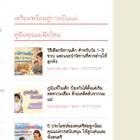
เตรียมพร้อมสู่การเป็นแม่
อ
คู่มือคุณแม่มือใหม่
วิธีเลือกนิทานเด็ก สำหรับวัย 1-3
ขวบ และแนะนำนิทานที่ควรอ่านให้
ลูกฟัง
MamaExpert Team
03/07/2026
ภูมิแพ้ในเด็ก ป้องกันได้ตั้งแต่เริ่ม
าร
ลดความเสี่ยง ด้วยเคล็ดลับจากนม
แม่
MamaExpert Team
15/07/2026
5 ประโยชน์ของดนตรีต่อลูกน้อย
คุณแม่ควรสนับสนุน ให้ลูกเล่นและ
ฟังดนตรี