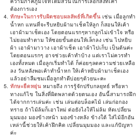
ความภาคภูมิใจที่ได้มีส่วนในการเลือกสิ่งที่เค้า
ต้องการเอง
เช่น เมื่อลูกทำ
ทักษะในการรับผิดชอบผลลัพธ์ที่เกิดขึ้น
น้ำหก แทนที่จะรีบหยิบผ้ามาเช็ดให้ลูก ก็สอนให้เค้า
เอาผ้ามาเช็ดเอง โดยตอนแรกๆหากลูกไม่เข้าใจ หรือ
ไม่ยอมทำตาม ให้ซอยขั้นตอนให้เล็กลง เช่น ไปหยิบ
ผ้า เอาผ้ามาวาง เอาผ้าเช็ด เอาผ้าไปเก็บ เป็นต้นค่ะ
โดยตอนแรกๆ อาจช่วยเค้าทำบ้าง แต่เราไม่ควรทำ
เองทั้งหมด เมื่อลูกเริ่มทำได้ ก็ค่อยๆลดความช่วยเหลือ
ลง วันหลังพอเค้าทำน้ำหก ให้เค้าหยิบผ้ามาเช็ดเอง
แล้วอย่าลืมชมเมื่อลูกทำดีบ่อยๆด้วยนะคะ
หมายถึง การรู้จักปรับกลยุทธ์ หรือหา
ทักษะยืดหยุ่น
ทางแก้ไข ในสิ่งที่ผิดพลาดด้วยตนเอง อันนี้สามารถฝึก
ได้จากการเล่นค่ะ เช่น เล่นต่อบล็อคไม้ เล่นก่อกอง
ทราย ถ้าไม้ล้มก็เอาใหม่ ต่อยังไงให้ไม่ล้ม หัดเปลี่ยน
มุมมอง มองข้างหน้า มองข้างหลัง ข้างใต้ ใส่ไม้อีกอัน
เหล่านี้ช่วยให้เค้าฝึกคิด เปลี่ยนมุมมอง และแก้ปัญหา
ค่ะ