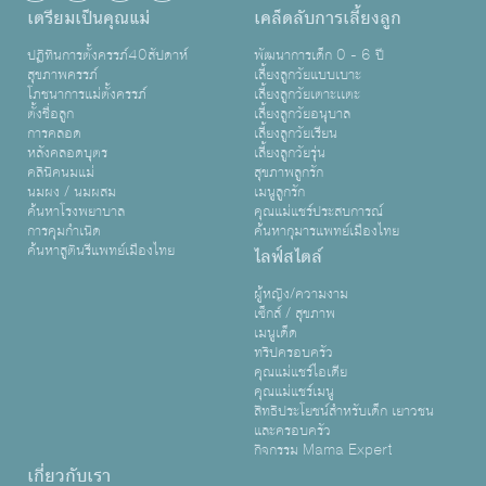
เตรียมเป็นคุณแม่
เคล็ดลับการเลี้ยงลูก
ปฏิทินการตั้งครรภ์40สัปดาห์
พัฒนาการเด็ก 0 - 6 ปี
สุขภาพครรภ์
เลี้ยงลูกวัยแบบเบาะ
โภชนาการแม่ตั้งครรภ์
เลี้ยงลูกวัยเตาะเเตะ
ตั้งชื่อลูก
เลี้ยงลูกวัยอนุบาล
การคลอด
เลี้ยงลูกวัยเรียน
หลังคลอดบุตร
เลี้ยงลูกวัยรุ่น
คลินิคนมแม่
สุขภาพลูกรัก
นมผง / นมผสม
เมนูลูกรัก
ค้นหาโรงพยาบาล
คุณแม่แชร์ประสบการณ์
การคุมกำเนิด
ค้นหากุมารแพทย์เมืองไทย
ค้นหาสูตินรีแพทย์เมืองไทย
ไลฟ์สไตล์
ผู้หญิง/ความงาม
เซ็กส์ / สุขภาพ
เมนูเด็ด
ทริปครอบครัว
คุณแม่แชร์ไอเดีย
คุณแม่แชร์เมนู
สิทธิประโยชน์สำหรับเด็ก เยาวชน
และครอบครัว
กิจกรรม Mama Expert
เกี่ยวกับเรา