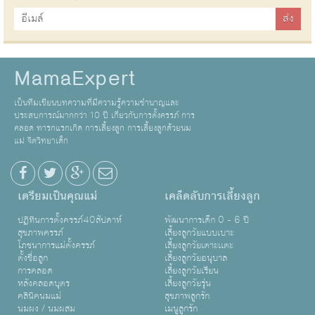
MamaExpert
เป็นทีมเขียนบทความที่มีความรู้ความชำนาญและ
ประสบการณ์มากกว่า 10 ปี เกี่ยวกับการตั้งครรภ์ การ
คลอด ทารกแรกเกิด การเลี้ยงลูก การเลี้ยงลูกด้วยนม
แม่ จิตวิทยาเด็ก
เตรียมเป็นคุณแม่
เคล็ดลับการเลี้ยงลูก
ปฏิทินการตั้งครรภ์40สัปดาห์
พัฒนาการเด็ก 0 - 6 ปี
สุขภาพครรภ์
เลี้ยงลูกวัยแบบเบาะ
โภชนาการแม่ตั้งครรภ์
เลี้ยงลูกวัยเตาะเเตะ
ตั้งชื่อลูก
เลี้ยงลูกวัยอนุบาล
การคลอด
เลี้ยงลูกวัยเรียน
หลังคลอดบุตร
เลี้ยงลูกวัยรุ่น
คลินิคนมแม่
สุขภาพลูกรัก
นมผง / นมผสม
เมนูลูกรัก