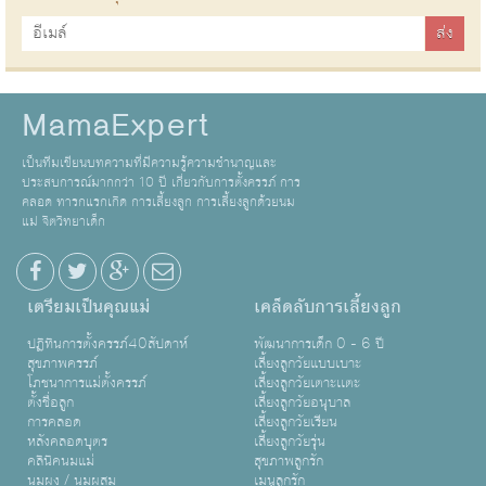
MamaExpert
เป็นทีมเขียนบทความที่มีความรู้ความชำนาญและ
ประสบการณ์มากกว่า 10 ปี เกี่ยวกับการตั้งครรภ์ การ
คลอด ทารกแรกเกิด การเลี้ยงลูก การเลี้ยงลูกด้วยนม
แม่ จิตวิทยาเด็ก
เตรียมเป็นคุณแม่
เคล็ดลับการเลี้ยงลูก
ปฏิทินการตั้งครรภ์40สัปดาห์
พัฒนาการเด็ก 0 - 6 ปี
สุขภาพครรภ์
เลี้ยงลูกวัยแบบเบาะ
โภชนาการแม่ตั้งครรภ์
เลี้ยงลูกวัยเตาะเเตะ
ตั้งชื่อลูก
เลี้ยงลูกวัยอนุบาล
การคลอด
เลี้ยงลูกวัยเรียน
หลังคลอดบุตร
เลี้ยงลูกวัยรุ่น
คลินิคนมแม่
สุขภาพลูกรัก
นมผง / นมผสม
เมนูลูกรัก