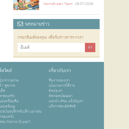
MamaExpert Team
28/07/2026
จดหมายข่าว
กรอกอีเมล์ของคุณ เพื่อรับข่าวสารจากเรา
์สไตล์
เกี่ยวกับเรา
หญิง/ความงาม
ทีมงานของเรา
ส์ / สุขภาพ
นโยบายการใช้งาน
เด็ด
ติดต่อเรา
ปครอบครัว
ติดต่อลงโฆษณา
ม่แชร์ไอเดีย
แนะนำ-ติชม แจ้งปัญหา
ม่แชร์เมนู
แจ้งการละเมิดสิทธิ
ิประโยชน์สำหรับเด็ก เยาวชน
ครอบครัว
กรรม Mama Expert