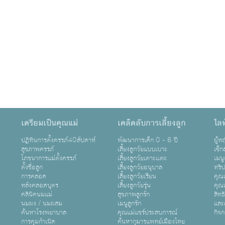
เตรียมเป็นคุณแม่
เคล็ดลับการเลี้ยงลูก
ไลฟ
ปฏิทินการตั้งครรภ์40สัปดาห์
พัฒนาการเด็ก 0 - 6 ปี
ผู้
สุขภาพครรภ์
เลี้ยงลูกวัยแบบเบาะ
เซ็ก
โภชนาการแม่ตั้งครรภ์
เลี้ยงลูกวัยเตาะเเตะ
เมนู
ตั้งชื่อลูก
เลี้ยงลูกวัยอนุบาล
ทริ
การคลอด
เลี้ยงลูกวัยเรียน
คุณแ
หลังคลอดบุตร
เลี้ยงลูกวัยรุ่น
คุณแ
คลินิคนมแม่
สุขภาพลูกรัก
สิทธ
นมผง / นมผสม
เมนูลูกรัก
และ
ค้นหาโรงพยาบาล
คุณแม่แชร์ประสบการณ์
กิจ
การคุมกำเนิด
ค้นหากุมารแพทย์เมืองไทย