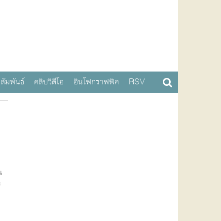
สัมพันธ์
คลิปวิดีโอ
อินโฟกราฟฟิค
RSV
น
ะ