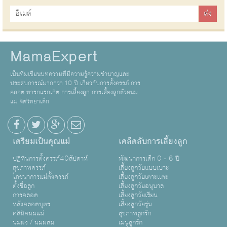
MamaExpert
เป็นทีมเขียนบทความที่มีความรู้ความชำนาญและ
ประสบการณ์มากกว่า 10 ปี เกี่ยวกับการตั้งครรภ์ การ
คลอด ทารกแรกเกิด การเลี้ยงลูก การเลี้ยงลูกด้วยนม
แม่ จิตวิทยาเด็ก
เตรียมเป็นคุณแม่
เคล็ดลับการเลี้ยงลูก
ปฏิทินการตั้งครรภ์40สัปดาห์
พัฒนาการเด็ก 0 - 6 ปี
สุขภาพครรภ์
เลี้ยงลูกวัยแบบเบาะ
โภชนาการแม่ตั้งครรภ์
เลี้ยงลูกวัยเตาะเเตะ
ตั้งชื่อลูก
เลี้ยงลูกวัยอนุบาล
การคลอด
เลี้ยงลูกวัยเรียน
หลังคลอดบุตร
เลี้ยงลูกวัยรุ่น
คลินิคนมแม่
สุขภาพลูกรัก
นมผง / นมผสม
เมนูลูกรัก