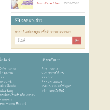
MamaExpert Team
15/07/2026
จดหมายข่าว
กรอกอีเมล์ของคุณ เพื่อรับข่าวสารจากเรา
์สไตล์
เกี่ยวกับเรา
หญิง/ความงาม
ทีมงานของเรา
ส์ / สุขภาพ
นโยบายการใช้งาน
เด็ด
ติดต่อเรา
ปครอบครัว
ติดต่อลงโฆษณา
ม่แชร์ไอเดีย
แนะนำ-ติชม แจ้งปัญหา
ม่แชร์เมนู
แจ้งการละเมิดสิทธิ
ิประโยชน์สำหรับเด็ก เยาวชน
ครอบครัว
กรรม Mama Expert