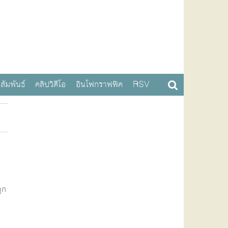
สัมพันธ์
คลิปวิดีโอ
อินโฟกราฟฟิค
RSV
ุก