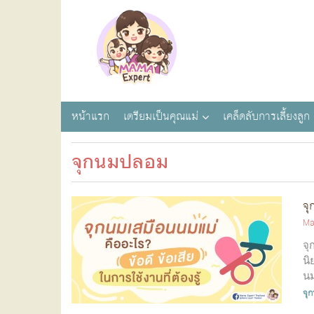
หน้าแรก
เตรียมเป็นคุณแม่
เคล็ดลับการเลี้ยงลูก
จุกนมปลอม
จุ
Ma
จุ
นิ
นม
จุ