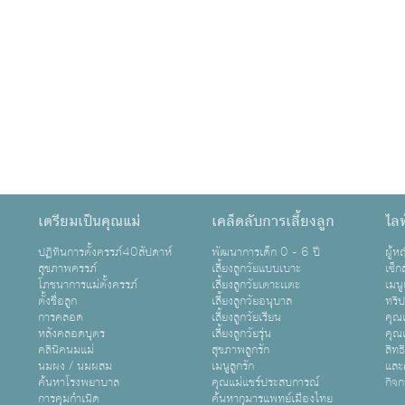
เตรียมเป็นคุณแม่
เคล็ดลับการเลี้ยงลูก
ไลฟ
ปฏิทินการตั้งครรภ์40สัปดาห์
พัฒนาการเด็ก 0 - 6 ปี
ผู้
สุขภาพครรภ์
เลี้ยงลูกวัยแบบเบาะ
เซ็ก
โภชนาการแม่ตั้งครรภ์
เลี้ยงลูกวัยเตาะเเตะ
เมนู
ตั้งชื่อลูก
เลี้ยงลูกวัยอนุบาล
ทริ
การคลอด
เลี้ยงลูกวัยเรียน
คุณแ
หลังคลอดบุตร
เลี้ยงลูกวัยรุ่น
คุณแ
คลินิคนมแม่
สุขภาพลูกรัก
สิทธ
นมผง / นมผสม
เมนูลูกรัก
และ
ค้นหาโรงพยาบาล
คุณแม่แชร์ประสบการณ์
กิจ
การคุมกำเนิด
ค้นหากุมารแพทย์เมืองไทย