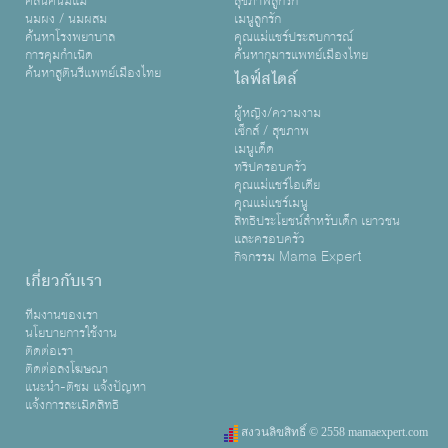
คลินิคนมแม่
สุขภาพลูกรัก
นมผง / นมผสม
เมนูลูกรัก
ค้นหาโรงพยาบาล
คุณแม่แชร์ประสบการณ์
การคุมกำเนิด
ค้นหากุมารแพทย์เมืองไทย
ค้นหาสูตินรีแพทย์เมืองไทย
ไลฟ์สไตล์
ผู้หญิง/ความงาม
เซ็กส์ / สุขภาพ
เมนูเด็ด
ทริปครอบครัว
คุณแม่แชร์ไอเดีย
คุณแม่แชร์เมนู
สิทธิประโยชน์สำหรับเด็ก เยาวชน
และครอบครัว
กิจกรรม Mama Expert
เกี่ยวกับเรา
ทีมงานของเรา
นโยบายการใช้งาน
ติดต่อเรา
ติดต่อลงโฆษณา
แนะนำ-ติชม แจ้งปัญหา
แจ้งการละเมิดสิทธิ
สงวนลิขสิทธิ์ © 2558 mamaexpert.com