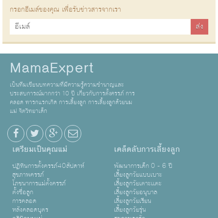
กรอกอีเมล์ของคุณ เพื่อรับข่าวสารจากเรา
MamaExpert
เป็นทีมเขียนบทความที่มีความรู้ความชำนาญและ
ประสบการณ์มากกว่า 10 ปี เกี่ยวกับการตั้งครรภ์ การ
คลอด ทารกแรกเกิด การเลี้ยงลูก การเลี้ยงลูกด้วยนม
แม่ จิตวิทยาเด็ก
เตรียมเป็นคุณแม่
เคล็ดลับการเลี้ยงลูก
ปฏิทินการตั้งครรภ์40สัปดาห์
พัฒนาการเด็ก 0 - 6 ปี
สุขภาพครรภ์
เลี้ยงลูกวัยแบบเบาะ
โภชนาการแม่ตั้งครรภ์
เลี้ยงลูกวัยเตาะเเตะ
ตั้งชื่อลูก
เลี้ยงลูกวัยอนุบาล
การคลอด
เลี้ยงลูกวัยเรียน
หลังคลอดบุตร
เลี้ยงลูกวัยรุ่น