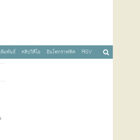
สัมพันธ์
คลิปวิดีโอ
อินโฟกราฟฟิค
RSV
น