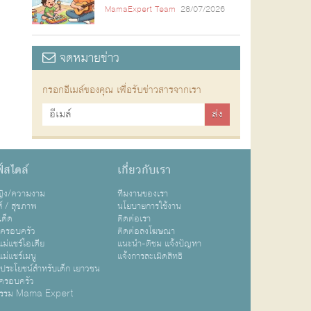
MamaExpert Team
28/07/2026
จดหมายข่าว
กรอกอีเมล์ของคุณ เพื่อรับข่าวสารจากเรา
์สไตล์
เกี่ยวกับเรา
หญิง/ความงาม
ทีมงานของเรา
ส์ / สุขภาพ
นโยบายการใช้งาน
เด็ด
ติดต่อเรา
ปครอบครัว
ติดต่อลงโฆษณา
ม่แชร์ไอเดีย
แนะนำ-ติชม แจ้งปัญหา
ม่แชร์เมนู
แจ้งการละเมิดสิทธิ
ิประโยชน์สำหรับเด็ก เยาวชน
ครอบครัว
กรรม Mama Expert