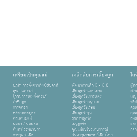
เตรียมเป็นคุณแม่
เคล็ดลับการเลี้ยงลูก
ไลฟ
ปฏิทินการตั้งครรภ์40สัปดาห์
พัฒนาการเด็ก 0 - 6 ปี
ผู้
สุขภาพครรภ์
เลี้ยงลูกวัยแบบเบาะ
เซ็ก
โภชนาการแม่ตั้งครรภ์
เลี้ยงลูกวัยเตาะเเตะ
เมนู
ตั้งชื่อลูก
เลี้ยงลูกวัยอนุบาล
ทริ
การคลอด
เลี้ยงลูกวัยเรียน
คุณแ
หลังคลอดบุตร
เลี้ยงลูกวัยรุ่น
คุณแ
คลินิคนมแม่
สุขภาพลูกรัก
สิทธ
นมผง / นมผสม
เมนูลูกรัก
และ
ค้นหาโรงพยาบาล
คุณแม่แชร์ประสบการณ์
กิจ
การคุมกำเนิด
ค้นหากุมารแพทย์เมืองไทย