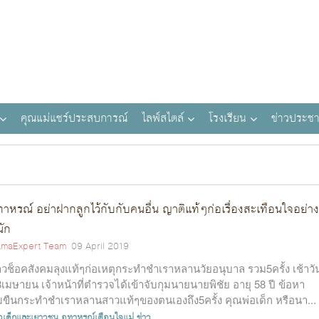
คุณแม่แชร์ประสบการณ์
ไลฟ์สไตล์
โรงเรียน
ข่าวประชา
ทาหรณ์ อย่าฝากลูกไว้กับกับคนอื่น ญาติแท้ๆก่อเรื่องสะเทือนใจอย่าง
ัก
maExpert Team
09 April 2019
าวช็อคสังคมลุงแท้ๆก่อเหตุกระทำชำเราหลานวัยอนุบาล รวม5ครั้ง เช้าวั
่8เมษายน เจ้าหน้าที่ตำรวจได้เข้าจับกุมนายนายพิชัย อายุ 58 ปี ข้อหา
มขืนกระทำชำเราหลานสาวแท้ๆของตนเองถึง5ครั้ง คุณพ่อเด็ก หรือนา...
าวเด็กและเยาวชน
อุทาหรณ์เตือนใจแม่
ข่าว