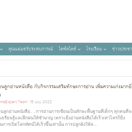
คุณแม่แชร์ประสบการณ์
ไลฟ์สไตล์
โรงเรียน
ข่าวประชา
นลูกอ่านหนังสือ กับกิจกรรมเสริมทักษะการอ่าน เพิ่มความเก่งมากยิ่
น
maExpert Team
15 July 2022
นลูกอ่านหนังสือ . . การอ่านการเขียนเป็นทักษะพื้นฐานที่เด็กๆ ทุกคนที่จ
องเรียนรู้และฝึกฝนให้ชำนาญ เพราะยิ่งอ่านหนังสือได้เร็วเท่าไหร่ก็ยิ่ง
็นการเปิดโลกทัศน์ได้เร็วขึ้นเท่านั้น การปลูกฝังให้ล...