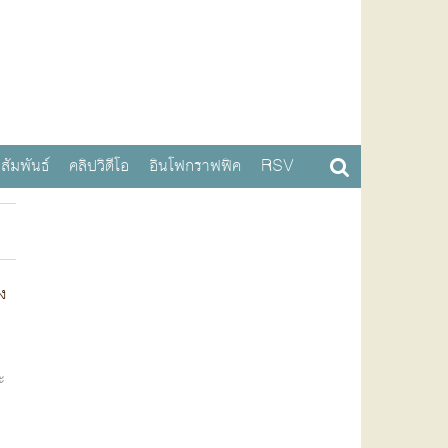
สัมพันธ์
คลิปวิดีโอ
อินโฟกราฟฟิค
RSV
ง
ะ