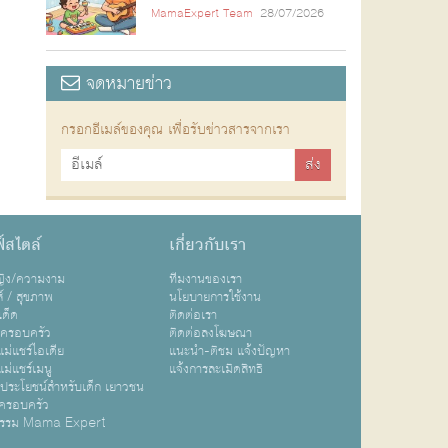
MamaExpert Team
28/07/2026
จดหมายข่าว
กรอกอีเมล์ของคุณ เพื่อรับข่าวสารจากเรา
์สไตล์
เกี่ยวกับเรา
หญิง/ความงาม
ทีมงานของเรา
ส์ / สุขภาพ
นโยบายการใช้งาน
เด็ด
ติดต่อเรา
ปครอบครัว
ติดต่อลงโฆษณา
ม่แชร์ไอเดีย
แนะนำ-ติชม แจ้งปัญหา
ม่แชร์เมนู
แจ้งการละเมิดสิทธิ
ิประโยชน์สำหรับเด็ก เยาวชน
ครอบครัว
กรรม Mama Expert