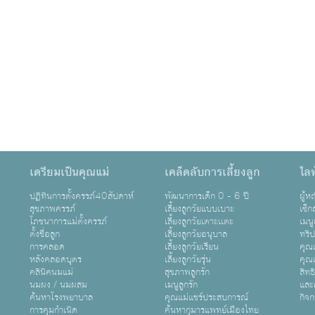
เตรียมเป็นคุณแม่
เคล็ดลับการเลี้ยงลูก
ไลฟ
ปฏิทินการตั้งครรภ์40สัปดาห์
พัฒนาการเด็ก 0 - 6 ปี
ผู้
สุขภาพครรภ์
เลี้ยงลูกวัยแบบเบาะ
เซ็ก
โภชนาการแม่ตั้งครรภ์
เลี้ยงลูกวัยเตาะเเตะ
เมนู
ตั้งชื่อลูก
เลี้ยงลูกวัยอนุบาล
ทริ
การคลอด
เลี้ยงลูกวัยเรียน
คุณแ
หลังคลอดบุตร
เลี้ยงลูกวัยรุ่น
คุณแ
คลินิคนมแม่
สุขภาพลูกรัก
สิทธ
นมผง / นมผสม
เมนูลูกรัก
และ
ค้นหาโรงพยาบาล
คุณแม่แชร์ประสบการณ์
กิจ
การคุมกำเนิด
ค้นหากุมารแพทย์เมืองไทย