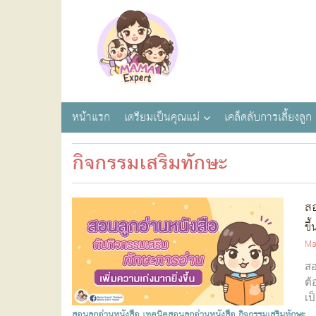
หน้าแรก
เตรียมเป็นคุณแม่
เคล็ดลับการเลี้ยงลูก
กิจกรรมเสริมทักษะ
สอ
ขึ้
Ma
สอ
ต้
เป
สอนลูกอ่านหนังสือ
เทคนิคสอนลูกอ่านหนังสือ
กิจกรรมเสริมทักษะ