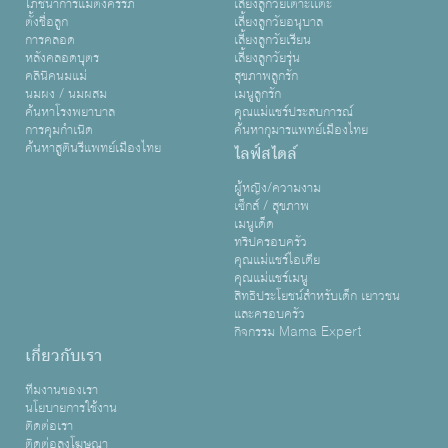
โภชนาการแม่ตั้งครรภ์
เลี้ยงลูกวัยเตาะเเตะ
ตั้งชื่อลูก
เลี้ยงลูกวัยอนุบาล
การคลอด
เลี้ยงลูกวัยเรียน
หลังคลอดบุตร
เลี้ยงลูกวัยรุ่น
คลินิคนมแม่
สุขภาพลูกรัก
นมผง / นมผสม
เมนูลูกรัก
ค้นหาโรงพยาบาล
คุณแม่แชร์ประสบการณ์
การคุมกำเนิด
ค้นหากุมารแพทย์เมืองไทย
ค้นหาสูตินรีแพทย์เมืองไทย
ไลฟ์สไตล์
ผู้หญิง/ความงาม
เซ็กส์ / สุขภาพ
เมนูเด็ด
ทริปครอบครัว
คุณแม่แชร์ไอเดีย
คุณแม่แชร์เมนู
สิทธิประโยชน์สำหรับเด็ก เยาวชน
และครอบครัว
กิจกรรม Mama Expert
เกี่ยวกับเรา
ทีมงานของเรา
นโยบายการใช้งาน
ติดต่อเรา
ติดต่อลงโฆษณา