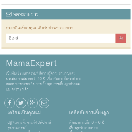
จดหมายข่าว
กรอกอีเมล์ของคุณ เพื่อรับข่าวสารจากเรา
MamaExpert
เป็นทีมเขียนบทความที่มีความรู้ความชำนาญและ
ประสบการณ์มากกว่า 10 ปี เกี่ยวกับการตั้งครรภ์ การ
คลอด ทารกแรกเกิด การเลี้ยงลูก การเลี้ยงลูกด้วยนม
แม่ จิตวิทยาเด็ก
เตรียมเป็นคุณแม่
เคล็ดลับการเลี้ยงลูก
ปฏิทินการตั้งครรภ์40สัปดาห์
พัฒนาการเด็ก 0 - 6 ปี
สุขภาพครรภ์
เลี้ยงลูกวัยแบบเบาะ