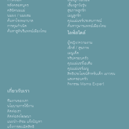
การคลอด
เลี้ยงลูกวัยเรียน
หลังคลอดบุตร
เลี้ยงลูกวัยรุ่น
คลินิคนมแม่
สุขภาพลูกรัก
นมผง / นมผสม
เมนูลูกรัก
ค้นหาโรงพยาบาล
คุณแม่แชร์ประสบการณ์
การคุมกำเนิด
ค้นหากุมารแพทย์เมืองไทย
ค้นหาสูตินรีแพทย์เมืองไทย
ไลฟ์สไตล์
ผู้หญิง/ความงาม
เซ็กส์ / สุขภาพ
เมนูเด็ด
ทริปครอบครัว
คุณแม่แชร์ไอเดีย
คุณแม่แชร์เมนู
สิทธิประโยชน์สำหรับเด็ก เยาวชน
และครอบครัว
กิจกรรม Mama Expert
เกี่ยวกับเรา
ทีมงานของเรา
นโยบายการใช้งาน
ติดต่อเรา
ติดต่อลงโฆษณา
แนะนำ-ติชม แจ้งปัญหา
แจ้งการละเมิดสิทธิ