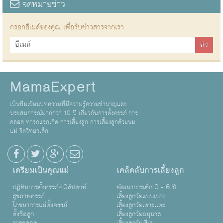
จดหมายข่าว
กรอกอีเมล์ของคุณ เพื่อรับข่าวสารจากเรา
MamaExpert
เป็นทีมเขียนบทความที่มีความรู้ความชำนาญและ
ประสบการณ์มากกว่า 10 ปี เกี่ยวกับการตั้งครรภ์ การ
คลอด ทารกแรกเกิด การเลี้ยงลูก การเลี้ยงลูกด้วยนม
แม่ จิตวิทยาเด็ก
เตรียมเป็นคุณแม่
เคล็ดลับการเลี้ยงลูก
ปฏิทินการตั้งครรภ์40สัปดาห์
พัฒนาการเด็ก 0 - 6 ปี
สุขภาพครรภ์
เลี้ยงลูกวัยแบบเบาะ
โภชนาการแม่ตั้งครรภ์
เลี้ยงลูกวัยเตาะเเตะ
ตั้งชื่อลูก
เลี้ยงลูกวัยอนุบาล