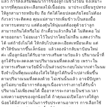
แล้ว การส่งเสริมพัฒนาการของลูกในช่วงวัยนี้ จึงเหมาะ
มากๆที่คุณแม่จะเลือกผลไม้เนื้ออ่อน มาประเปลี่ยนรูปทรง
ให้ลูกสามารถหยิบจับ ถือ กัดได้โดยปลอดภัยโดยไม่ต้อง
กังวลว่าจะติดคอ คุณแม่สามารถเพิ่มข้าวเป็นสองมื้อ
อาหารบดหยาบ แต่ต้องตุ๋นให้นุ่มแต่ต้องดูด้วยว่าลูก
สามารถกินได้หรือไม่ ถ้าเคี้ยวแล้วกลืนได้ ไม่ติดคอ ไม่
คายออกมา ไม่อมเอาไว้ในปากโดยไม่กลืน แสดงว่ากิน
ได้ แต่ถ้ายังไม่ได้ ให้กลับไปบดละเอียดเหมือนเดิม แต่
ทำให้ข้นมากขึ้นเล็กน้อย แล้วลองนำกลับมาป้อนใหม่
ค่ะ
เมื่อลูกน้อยได้รับอาหารเสริมตามวัยแล้ว ปริมาณน้ำที่
ลูกได้รับจะลดลงตามปริมาณนมที่ลดลงด้วย เพราะใน
อาหารเสริมตามวัยมีน้ำเป็นส่วนประกอบไม่มากเท่าในนม
จึงจำเป็นที่คุณแม่ต้องใส่ใจให้ลูกได้กินน้ำเปล่าเพิ่มขึ้น
ตามปริมาณนมที่ลดลงด้วย ไม่เช่นนั้นแล้ว อาจมีปัญหา
ลูกไม่สบายมีอาการท้องผูกเนื่องจากร่างกายได้รับน้ำ
ปริมาณไม่เพียงพอได้
มื้ออาหารจะกลายเป็นช่วงเวลา
แห่งความสุขของลูกน้อยได้ ถ้าคุณแม่เปิดโอกาสให้ลูก
น้อยได้มีส่วนร่วมในการรับประทานอาหาร การเลือกใช้