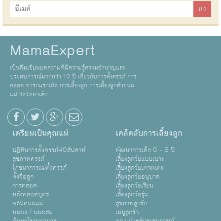
MamaExpert
เป็นทีมเขียนบทความที่มีความรู้ความชำนาญและ
ประสบการณ์มากกว่า 10 ปี เกี่ยวกับการตั้งครรภ์ การ
คลอด ทารกแรกเกิด การเลี้ยงลูก การเลี้ยงลูกด้วยนม
แม่ จิตวิทยาเด็ก
เตรียมเป็นคุณแม่
เคล็ดลับการเลี้ยงลูก
ปฏิทินการตั้งครรภ์40สัปดาห์
พัฒนาการเด็ก 0 - 6 ปี
สุขภาพครรภ์
เลี้ยงลูกวัยแบบเบาะ
โภชนาการแม่ตั้งครรภ์
เลี้ยงลูกวัยเตาะเเตะ
ตั้งชื่อลูก
เลี้ยงลูกวัยอนุบาล
การคลอด
เลี้ยงลูกวัยเรียน
หลังคลอดบุตร
เลี้ยงลูกวัยรุ่น
คลินิคนมแม่
สุขภาพลูกรัก
นมผง / นมผสม
เมนูลูกรัก
ค้นหาโรงพยาบาล
คุณแม่แชร์ประสบการณ์