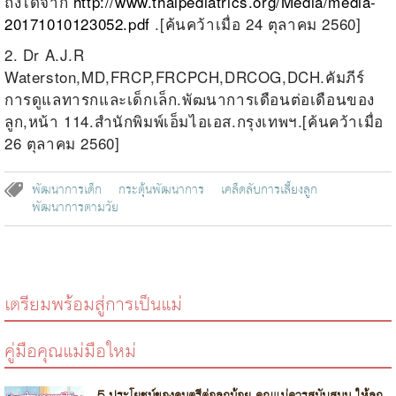
ถึงได้จาก
http://www.thaipediatrics.org/Media/media-
20171010123052.pdf
.[ค้นคว้าเมื่อ 24 ตุลาคม 2560]
2. Dr A.J.R
Waterston,MD,FRCP,FRCPCH,DRCOG,DCH.คัมภีร์
การดูแลทารกและเด็กเล็ก.พัฒนาการเดือนต่อเดือนของ
ลูก,หน้า 114.สำนักพิมพ์เอ็มไอเอส.กรุงเทพฯ.[ค้นคว้าเมื่อ
26 ตุลาคม 2560]
พัฒนาการเด็ก
กระตุ้นพัฒนาการ
เคล็ดลับการเลี้ยงลูก
พัฒนาการตามวัย
เตรียมพร้อมสู่การเป็นแม่
คู่มือคุณแม่มือใหม่
5 ประโยชน์ของดนตรีต่อลูกน้อย คุณแม่ควรสนับสนุน ให้ลูก