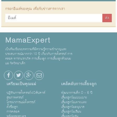
กรอกอีเมล์ของคุณ เพื่อรับข่าวสารจากเรา
MamaExpert
เป็นทีมเขียนบทความที่มีความรู้ความชำนาญและ
ประสบการณ์มากกว่า 10 ปี เกี่ยวกับการตั้งครรภ์ การ
คลอด ทารกแรกเกิด การเลี้ยงลูก การเลี้ยงลูกด้วยนม
แม่ จิตวิทยาเด็ก
เตรียมเป็นคุณแม่
เคล็ดลับการเลี้ยงลูก
ปฏิทินการตั้งครรภ์40สัปดาห์
พัฒนาการเด็ก 0 - 6 ปี
สุขภาพครรภ์
เลี้ยงลูกวัยแบบเบาะ
โภชนาการแม่ตั้งครรภ์
เลี้ยงลูกวัยเตาะเเตะ
ตั้งชื่อลูก
เลี้ยงลูกวัยอนุบาล
การคลอด
เลี้ยงลูกวัยเรียน
หลังคลอดบุตร
เลี้ยงลูกวัยรุ่น