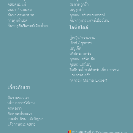
คลินิคนมแม่
สุขภาพลูกรัก
นมผง / นมผสม
เมนูลูกรัก
ค้นหาโรงพยาบาล
คุณแม่แชร์ประสบการณ์
การคุมกำเนิด
ค้นหากุมารแพทย์เมืองไทย
ค้นหาสูตินรีแพทย์เมืองไทย
ไลฟ์สไตล์
ผู้หญิง/ความงาม
เซ็กส์ / สุขภาพ
เมนูเด็ด
ทริปครอบครัว
คุณแม่แชร์ไอเดีย
คุณแม่แชร์เมนู
สิทธิประโยชน์สำหรับเด็ก เยาวชน
และครอบครัว
กิจกรรม Mama Expert
เกี่ยวกับเรา
ทีมงานของเรา
นโยบายการใช้งาน
ติดต่อเรา
ติดต่อลงโฆษณา
แนะนำ-ติชม แจ้งปัญหา
แจ้งการละเมิดสิทธิ
สงวนลิขสิทธิ์ © 2558 mamaexpert.com