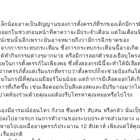
็กน้อยอาจเป็นสัญญานของการตั้งครรภ์ที่รกของเด็กมีการฝ
อดออกในช่วงก่อนหน้าที่คาดว่าจะมีประจำเดือน แต่ในเดือนที
รณ์เช่นนั้นอีกเพราะมันอาจหมายถึงว่ามีการฉีกขาดของ
ับลูกจากการกระทบกระเทือน ซึ่งการกระทบกระเทือนนี้อาจเกิด
ึงได้ทำกิจกรรมต่างๆมากมาย หรือมีการลอกตัวของเยื่อบุโพร
ในการตั้งครรภ์ไม่เพียงพอ ซึ่งทั้งสองกรณีนี้จะทำให้มีเลือ
รรภ์ตั้งแต่เริ่มแรกที่ทราบว่าตั้งครรภ์ก็จะช่วยป้องกันได
ในกรณีที่คุณแม่มีฮอร์โมนน้อย แต่ถ้าการมีเลือดออกได้เก
าการที่เกิดขึ้น เช่นเลือดออกเป็นสีแดงสดและมีปริมาณมากไ
วดท้องร่วมด้วยคุณแม่ต้องรีบโทรหาคุณหมอหรือไปโรง
องมีอารมณ์อ่อนไหว กังวล ซึมเศร้า สับสน หรือกลัว นั่นเป็
ยนแปลงไปอาจรบกวนการทำงานของระบบประสาทส่วนกลาง แ
ะหายไปเองเมื่ออายุครรภ์ประมาณ 12 สัปดาห์ เพียงแต่ให้คุ
เรื่องปกติ