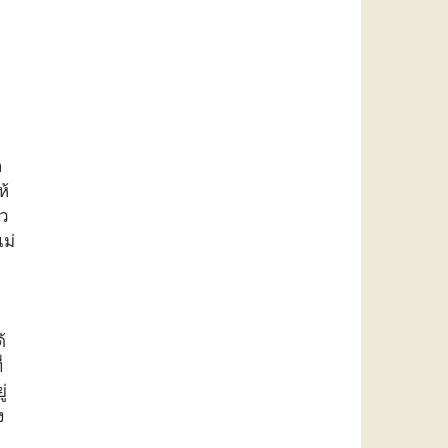
ก
ล
ห้
้ว
ม่
้
่
่
ง