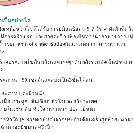
กเป็นอย่างไร
มือนวุ้นไข่ที่ได้รับการปฏิสนธิแล้ว 5-7 วันจะฝังตัวที่ผนั
งจะมีการสร้าง รก และสายสะดือ เพื่อเป็นทางนำอาหารจากแม่ส
ุงน้ำเรียก amniotic sac ซึ่งป้องกันแรงเด็กจากการกระแทก
่ะ
้างประสาทไขสันหลังและกระดูกสันหลังรวมทั้งเส้นประสา
ัว
ระมาณ 150 เซลล์และแบ่งเป็น3ชั้นได้แก่
นประสาท และผิวหนัง
เนื้อ กระดูก เส้นเลือด หัวใจและอวัยวะเพศ
ายในเช่น ตับ หัวใจ กระเพาะ ปอด เป็นต้น
างหัวใจ (5-6สัปดาห์หลังจากประจำเดือนครั้งสุดท้าย) ตาแ
ี 6 เด็กจะมีขนาดครึ่งนิ้ว