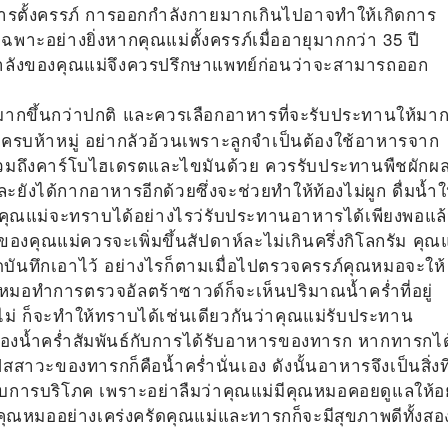
รตั้งครรภ์ การออกกำลังกายมากเกินไปอาจทำให้เกิดการ
าะอย่างยิ่งหากคุณแม่ตั้งครรภ์เมื่ออายุมากกว่า 35 ปี
กำลังของคุณแม่จึงควรปรึกษาแพทย์ก่อนว่าจะสามารถออก
ากขึ้นกว่าปกติ และควรเลือกอาหารที่จะรับประทานให้มา
้ครบห้าหมู่ อย่ากลัวอ้วนเพราะลูกจำเป็นต้องใช้อาหารจาก
วมถึงคาร์โบไฮเดรตและไขมันด้วย ควรรับประทานพืชผักผ
ละยังได้กากอาหารอีกด้วยซึ่งจะช่วยทำให้ท้องไม่ผูก ดื่มน้ำใ
ว คุณแม่จะทราบได้อย่างไรว่รับประทานอาหารได้เพียงพอแล
องคุณแม่ควรจะเพิ่มขึ้นสัปดาห์ละไม่เกินครึ่งกิโลกรัม คุณแ
ดบันทึกเอาไว้ อย่างไรก็ตามเมื่อไปตรวจครรภ์คุณหมอจะให้
ุณหมอทำการตรวจอัลตร้าซาวด์ก็จะเห็นปริมาณน้ำคร่ำที่อยู่
ม่ ก็จะทำให้ทราบได้เช่นเดียวกันว่าคุณแม่รับประทาน
องน้ำคร่ำสัมพันธ์กับการได้รับอาหารของทารก หากทารกได
าวะของทารกก็คือน้ำคร่ำนั่นเอง ดังนั้นอาหารจึงเป็นสิ่งที
ับการบริโภค เพราะอย่าลืมว่าคุณแม่มีคุณหมอคอยดูแลให้อยู
ณหมออย่างเคร่งครัดคุณแม่และทารกก็จะมีสุขภาพดีทั้งสอ