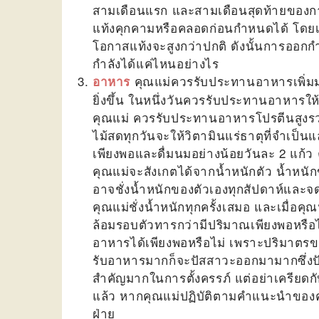
สามเดือนแรก และสามเดือนสุดท้ายของกา
แท้งคุกคามหรือคลอดก่อนกำหนดได้ โดยเฉพ
โอกาสแท้งจะสูงกว่าปกติ ดังนั้นการออก
กำลังได้แค่ไหนอย่างไร
คุณแม่ควรรับประทานอาหารเพิ่มม
อาหาร
ยิ่งขึ้น ในหนึ่งวันควรรับประทานอาหารให
คุณแม่ ควรรับประทานอาหารโปรตีนสูงร
ไม้สดทุกวันจะให้วิตามินแร่ธาตุที่จำเป็นแ
เพียงพอและดื่มนมอย่างน้อยวันละ 2 แก้
คุณแม่จะสังเกตได้จากน้ำหนักตัว น้ำหนักข
อาจชั่งน้ำหนักของตัวเองทุกสัปดาห์และจ
คุณแม่ชั่งน้ำหนักทุกครั้งเสมอ และเมื่อค
ล้อมรอบตัวทารกว่ามีปริมาณเพียงพอหรือไ
อาหารได้เพียงพอหรือไม่ เพราะปริมาตรข
รับอาหารมากก็จะปัสสาวะออกมามากซึ่งปัสส
สำคัญมากในการตั้งครรภ์ แต่อย่าเครียดก
แล้ว หากคุณแม่ปฏิบัติตามคำแนะนำของคุ
ฝ่าย