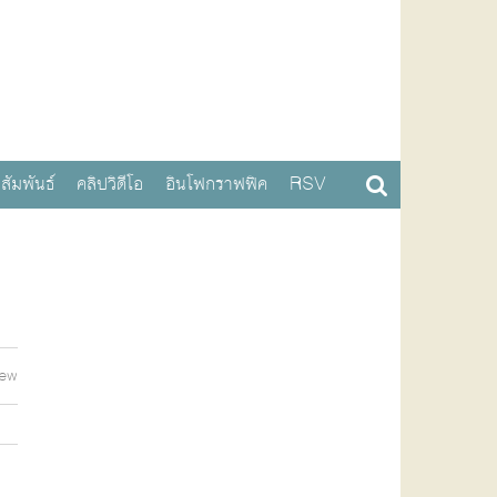
สัมพันธ์
คลิปวิดีโอ
อินโฟกราฟฟิค
RSV
iew