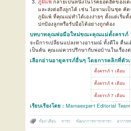
กลายเป็นหนึ่งในโรคยอดฮิตของเด็กๆ ซ
ภูมิแพ้
และส่งต่อถึงลูกได้ เช่น ไอจามเป็นชุด ค
ภูมิแพ้ ที่คุณแม่ทำได้เองง่ายๆ ตั้งแต่เริ่มต
ปกป้องลูกหรือรับมือได้อย่างถูกต้อง
บทบาทคุณพ่อมือใหม่ขณะคุณแม่ตั้งครรภ์ 
จะมีการเปลี่ยนแปลงทางอารมณ์ ทั้งดีใจ ตื่นเต้
เป็นต้น คุณแม่ควรปรึกษากับพ่อบ้านในเรื่องต่
เลือกอ่านอายุครรภ์อื่นๆ โดยการคลิกที่ตัว
ตั้งครรภ์ 1 เดือน
ตั้งครรภ์ 4 เดือน
ตั้งครรภ์ 7 เดือน
Mamaexpert Editorial Tea
เรียบเรียงโดย :
ท้อง1เดือน
ทารก
พัฒนาการทารกทารก
อาการคน