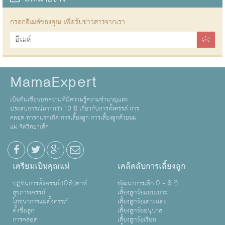
กรอกอีเมล์ของคุณ เพื่อรับข่าวสารจากเรา
MamaExpert
เป็นทีมเขียนบทความที่มีความรู้ความชำนาญและ
ประสบการณ์มากกว่า 10 ปี เกี่ยวกับการตั้งครรภ์ การ
คลอด ทารกแรกเกิด การเลี้ยงลูก การเลี้ยงลูกด้วยนม
แม่ จิตวิทยาเด็ก
เตรียมเป็นคุณแม่
เคล็ดลับการเลี้ยงลูก
ปฏิทินการตั้งครรภ์40สัปดาห์
พัฒนาการเด็ก 0 - 6 ปี
สุขภาพครรภ์
เลี้ยงลูกวัยแบบเบาะ
โภชนาการแม่ตั้งครรภ์
เลี้ยงลูกวัยเตาะเเตะ
ตั้งชื่อลูก
เลี้ยงลูกวัยอนุบาล
การคลอด
เลี้ยงลูกวัยเรียน