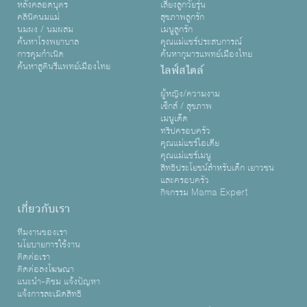
หลังคลอดบุตร
เลี้ยงลูกวัยรุ่น
คลินิคนมแม่
สุขภาพลูกรัก
นมผง / นมผสม
เมนูลูกรัก
ค้นหาโรงพยาบาล
คุณแม่แชร์ประสบการณ์
การคุมกำเนิด
ค้นหากุมารแพทย์เมืองไทย
ค้นหาสูตินรีแพทย์เมืองไทย
ไลฟ์สไตล์
ผู้หญิง/ความงาม
เซ็กส์ / สุขภาพ
เมนูเด็ด
ทริปครอบครัว
คุณแม่แชร์ไอเดีย
คุณแม่แชร์เมนู
สิทธิประโยชน์สำหรับเด็ก เยาวชน
และครอบครัว
กิจกรรม Mama Expert
เกี่ยวกับเรา
ทีมงานของเรา
นโยบายการใช้งาน
ติดต่อเรา
ติดต่อลงโฆษณา
แนะนำ-ติชม แจ้งปัญหา
แจ้งการละเมิดสิทธิ