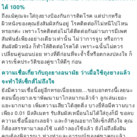
ได้ 100%
ถึงแม้คุณจะใส่ถุงยางป้องกันการติดโรค แต่ปากหรือ
ผิวหนังของคุณยังสัมผัสกันอยู่ โรคติดต่อก็ไม่หนีไปไหน
หรอกค่ะ เพราะ
โรคติดต่อไม่ได้ติดต่อกันผ่านการมีเพศ
สัมพันธ์เพียงอย่างเดียวเท่านั้น
ไม่ว่าการจูบ หรือการ
สัมผัสผิวหนัง ก็ทำให้ติดต่อโรคได้ เพราะฉนั้นไม่ควร
เปลี่ยนคู่นอนบ่อย ทางที่ดีก่อนที่จะจ้ำจี้หรือตกลงปลงใจ ก็
ควรเช็คประวัติของคู่ขาให้ดีๆ ก่อน
ความเชื่อเกี่ยวกับถุงยางอนามัย ว่าเมื่อใช้ถุงยางแล้ว
จะทำให้เซ็กส์ไม่ถึงใจ
ยังมีความเชื่อนี้อยู่อีกหรอเนี่ยยยยย...ขอบอกตรงนี้เลยนะ
ตอนนี้ถุงยางเขาพัฒนามาไกลมากแล้วจ้า ลูกเล่นเยอะ
แยะมากมาย เพิ่มความเสียวได้สุดติ่ง บางยี่ห้อมีความบาง
เพียง 0.01 มิลลิเมตร รับสัมผัสเหมือนไม่ได้ใส่ถุงก็มี ขอลบ
ความเชื่อนี้ออกเลยจ้า และถ้าคุณอยากให้เซ็กส์ถึงใจ คุณ
ก็ต้องสรรหามาลองใช้ แต่ถ้าลองใช้แล้ว ยังไม่ถึงฝั่งฝัน
คุณต้องพิจารณา ท่วงท่าและอารมณ์ของคู่ขาคุณแล้ว