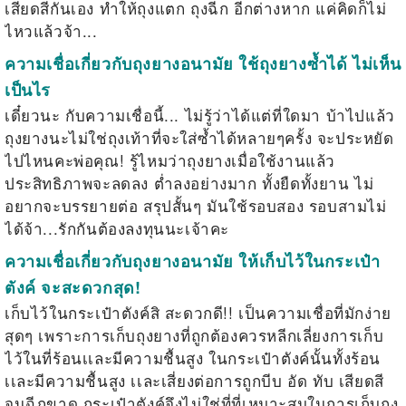
เสียดสีกันเอง ทำให้ถุงแตก ถุงฉีก อีกต่างหาก แค่คิดก็ไม่
ไหวแล้วจ้า...
ความเชื่อเกี่ยวกับถุงยางอนามัย
ใช้ถุงยางซ้ำได้ ไม่เห็น
เป็นไร
เดี๋ยวนะ กับความเชื่อนี้... ไม่รู้ว่าได้แต่ที่ใดมา บ้าไปแล้ว
ถุงยางนะไม่ใช่ถุงเท้าที่จะใส่ซ้ำได้หลายๆครั้ง จะประหยัด
ไปไหนคะพ่อคุณ! รู้ไหมว่าถุงยางเมื่อใช้งานแล้ว
ประสิทธิภาพจะลดลง ต่ำลงอย่างมาก ทั้งยืดทั้งยาน ไม่
อยากจะบรรยายต่อ สรุปสั้นๆ มันใช้รอบสอง รอบสามไม่
ได้จ้า...รักกันต้องลงทุนนะเจ้าคะ
ความเชื่อเกี่ยวกับถุงยางอนามัย ให้เก็บไว้ในกระเป๋า
ตังค์ จะสะดวกสุด!
เก็บไว้ในกระเป๋า
ตังค์
สิ สะดวกดี!! เป็นความเชื่อที่มักง่าย
สุดๆ เพราะการเก็บถุงยางที่ถูกต้องควรหลีกเลี่ยงการเก็บ
ไว้ในที่ร้อนเเละมีความชื้นสูง ในกระเป๋าตังค์นั้นทั้งร้อน
เเละมีความชื้นสูง เเละเสี่ยงต่อการถูกบีบ อัด ทับ เสียดสี
จนฉีกขาด กระเป๋าตังค์จึงไม่ใช่ที่ที่เหมาะสมในการเก็บถุง