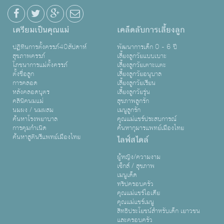
เตรียมเป็นคุณแม่
เคล็ดลับการเลี้ยงลูก
ปฏิทินการตั้งครรภ์40สัปดาห์
พัฒนาการเด็ก 0 - 6 ปี
สุขภาพครรภ์
เลี้ยงลูกวัยแบบเบาะ
โภชนาการแม่ตั้งครรภ์
เลี้ยงลูกวัยเตาะเเตะ
ตั้งชื่อลูก
เลี้ยงลูกวัยอนุบาล
การคลอด
เลี้ยงลูกวัยเรียน
หลังคลอดบุตร
เลี้ยงลูกวัยรุ่น
คลินิคนมแม่
สุขภาพลูกรัก
นมผง / นมผสม
เมนูลูกรัก
ค้นหาโรงพยาบาล
คุณแม่แชร์ประสบการณ์
การคุมกำเนิด
ค้นหากุมารแพทย์เมืองไทย
ค้นหาสูตินรีแพทย์เมืองไทย
ไลฟ์สไตล์
ผู้หญิง/ความงาม
เซ็กส์ / สุขภาพ
เมนูเด็ด
ทริปครอบครัว
คุณแม่แชร์ไอเดีย
คุณแม่แชร์เมนู
สิทธิประโยชน์สำหรับเด็ก เยาวชน
และครอบครัว