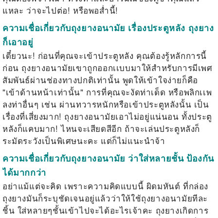
แหละ ว่าจะไปต่อ! หรือพอส่ำนี้!
ความเชื่อเกี่ยวกับถุงยางอนามัย เรื่อง
ประตูหลัง ถุงยาง
ก็เอาอยู่
เดี๋ยวนะ! ก่อนที่คุณจะเข้าประตูหลัง คุณต้องรู้หลักการนี้
ก่อน ถุงยางอนามัยเขาถูกออกเเบบมาให้สำหรับการมีเพศ
สัมพันธ์ผ่านช่องทางปกติเท่านั้น พูดให้เข้าใจง่ายก็คือ
"เข้าด้านหน้าเท่านั้น" การที่คุณจะงัดท่าเด็ด หรือพลิกเเพ
ลงท่าอื่นๆ เช่น ผ่านทวารหนักหรือเข้าประตูหลังนั้น เป็น
เรื่องที่เสี่ยงมาก! ถุงยางอนามัยเอาไม่อยู่แน่นอน ทั้งประตู
หลังก็แคบมาก! ไหนจะเสียดสีอีก ถ้าจะเล่นประตูหลังก็
ระมัดระวังเป็นพิเศษนะคะ แต่ก็ไม่แนะนำจ้า
ความเชื่อเกี่ยวกับถุงยางอนามัย ว่าใส่หลายชั้น ป้องกัน
ได้มากกว่า
อย่าแม้แต่จะคิด เพราะความคิดแบบนี้ ผิด
มหันต์ ที่กล่อง
ถุงยางมันก็ระบุชัดเจนอยู่แล้วว่าให้ใช้ถุงยางอนามัยทีละ
ชิ้น ใส่หลายๆชั้นเข้าไปจะได้อะไรเจ้าคะ ถุงยางเกิดการ