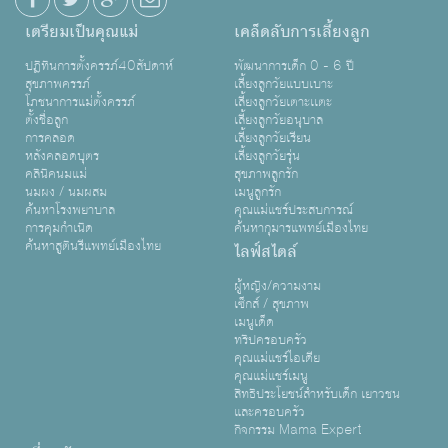
เตรียมเป็นคุณแม่
เคล็ดลับการเลี้ยงลูก
ปฏิทินการตั้งครรภ์40สัปดาห์
พัฒนาการเด็ก 0 - 6 ปี
สุขภาพครรภ์
เลี้ยงลูกวัยแบบเบาะ
โภชนาการแม่ตั้งครรภ์
เลี้ยงลูกวัยเตาะเเตะ
ตั้งชื่อลูก
เลี้ยงลูกวัยอนุบาล
การคลอด
เลี้ยงลูกวัยเรียน
หลังคลอดบุตร
เลี้ยงลูกวัยรุ่น
คลินิคนมแม่
สุขภาพลูกรัก
นมผง / นมผสม
เมนูลูกรัก
ค้นหาโรงพยาบาล
คุณแม่แชร์ประสบการณ์
การคุมกำเนิด
ค้นหากุมารแพทย์เมืองไทย
ค้นหาสูตินรีแพทย์เมืองไทย
ไลฟ์สไตล์
ผู้หญิง/ความงาม
เซ็กส์ / สุขภาพ
เมนูเด็ด
ทริปครอบครัว
คุณแม่แชร์ไอเดีย
คุณแม่แชร์เมนู
สิทธิประโยชน์สำหรับเด็ก เยาวชน
และครอบครัว
กิจกรรม Mama Expert