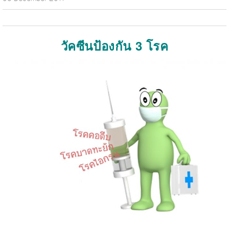
วัคซีนป้องกัน 3 โรค