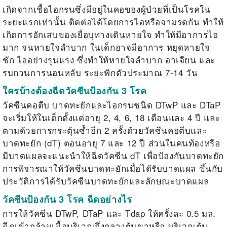
เกิดจากเชื้อไอกรนซึ่งมีอยู่ในคอของผู้ป่วยที่เป็นโรคใน
ระยะแรกเท่านั้น ติดต่อได้โดยการไอหรือจามรดกัน ทำให้
เกิดการอักเสบของเยื่อบุทางเดินหายใจ ทำให้มีอาการไอ
มาก จนหายใจลำบาก ในเด็กอาจมีอาการ หยุดหายใจ
ชัก ไออย่างรุนแรง ซึ่งทำให้หายใจลำบาก อาเจียน และ
รบกวนการนอนหลับ ระยะฟักตัวประมาณ 7-14 วัน
ใครบ้างต้องฉีดวัคซีนป้องกัน 3 โรค
วัคซีนคอตีบ บาดทะยักและไอกรนชนิด DTwP
และ
DTaP
จะเริ่มให้ในเด็กตั้งแต่อายุ
2, 4, 6, 18
เดือนและ
4
ปี และ
ตามด้วยการกระตุ้นซ้ำอีก
2
ครั้งด้วยวัคซีนคอตีบและ
บาดทะยัก (
dT)
ตอนอายุ
7
และ
12
ปี ส่วนในคนท้องหรือ
มีบาดแผลจะแนะนำให้ฉีดวัคซีน
dT
เพื่อป้องกันบาดทะยัก
การพิจารณาให้วัคซีนบาดทะยักเมื่อได้รับบาดแผล ขึ้นกับ
ประวัติการได้รับวัคซีนบาดทะยักและลักษณะบาดแผล
วัคซีนป้องกัน 3 โรค ฉีดอย่างไร
การให้วัคซีน DTwP, DTaP
และ
Tdap
ให้ครั้งละ
0.5
มล.
ฉีดเข้ากล้ามเนื้อบริเวณกึ่งกลางต้นขาหรือ บริเวณต้น