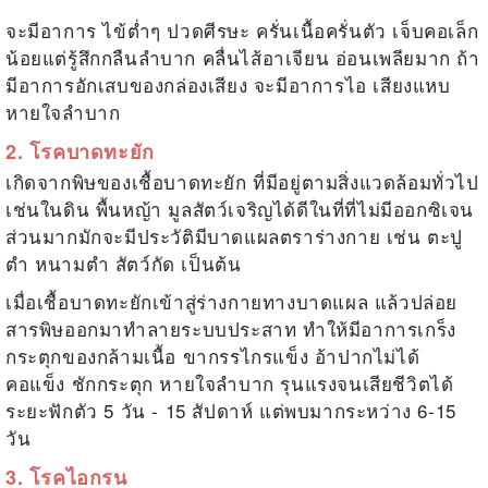
จะมีอาการ ไข้ต่ำๆ ปวดศีรษะ ครั่นเนื้อครั่นตัว เจ็บคอเล็ก
น้อยแต่รู้สึกกลืนลำบาก คลื่นไส้อาเจียน อ่อนเพลียมาก ถ้า
มีอาการอักเสบของกล่องเสียง จะมีอาการไอ เสียงแหบ
หายใจลำบาก
2. โรคบาดทะยัก
เกิดจากพิษของเชื้อบาดทะยัก ที่มีอยู่ตามสิ่งแวดล้อมทั่วไป
เช่นในดิน พื้นหญ้า มูลสัตว์เจริญได้ดีในที่ที่ไม่มีออกซิเจน
ส่วนมากมักจะมีประวัติมีบาดแผลตราร่างกาย เช่น ตะปู
ตำ หนามตำ สัตว์กัด เป็นต้น
เมื่อเชื้อบาดทะยักเข้าสู่ร่างกายทางบาดแผล แล้วปล่อย
สารพิษออกมาทำลายระบบประสาท ทำให้มีอาการเกร็ง
กระตุกของกล้ามเนื้อ ขากรรไกรแข็ง อ้าปากไม่ได้
คอแข็ง ชักกระตุก หายใจลำบาก รุนแรงจนเสียชีวิตได้
ระยะฟักตัว 5 วัน - 15 สัปดาห์ แต่พบมากระหว่าง 6-15
วัน
3. โรคไอกรน