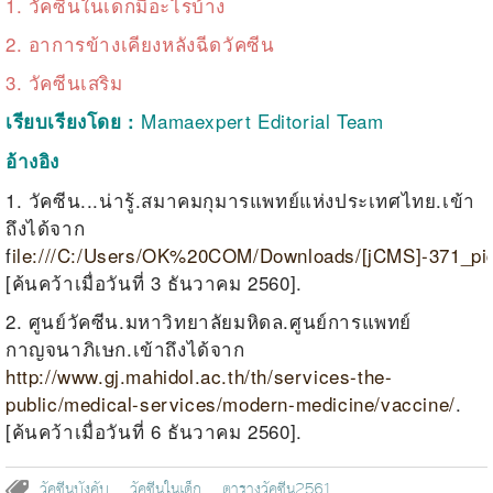
1.
วัคซีนในเด็กมีอะไรบ้าง
2.
อาการข้างเคียงหลังฉีดวัคซีน
3.
วัคซีนเสริม
Mamaexpert Editorial Team
เรียบเรียงโดย :
อ้างอิง
1. วัคซีน...น่ารู้.สมาคมกุมารแพทย์แห่งประเทศไทย.เข้า
ถึงได้จาก
f
ile:///C:/Users/OK%
20
COM/Downloads/[jCMS]-
371
_pi
[ค้นคว้าเมื่อวันที่ 3 ธันวาคม 2560].
2. ศูนย์วัคซีน.
มหาวิทยาลัยมหิดล
.
ศูนย์การแพทย์
กาญจนาภิเษก.เข้าถึงได้จาก
http://www.gj.mahidol.ac.th/th/services-the-
public/medical-services/modern-medicine/vaccine/
.
[
ค้นคว้าเมื่อวันที่
6
ธันวาคม
2560].
วัคซีนบังคับ
วัคซีนในเด็ก
ตารางวัคซีน2561