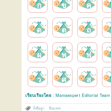
ก
ข
ค
ด
ต
ถ
ผ
พ
ฟ
ว
ศ
ส
: Mamaexpert Editorial Tea
เรียบเรียงโดย
ตั้งชื่อลูก
ชื่อมงคล