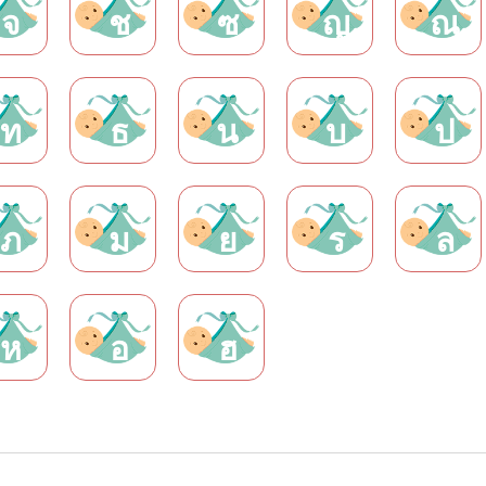
จ
ช
ซ
ญ
ณ
ท
ธ
น
บ
ป
ภ
ม
ย
ร
ล
ห
อ
ฮ
m