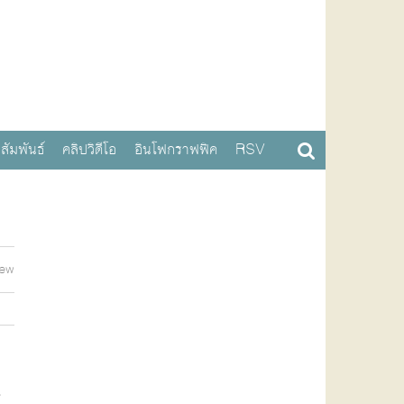
สัมพันธ์
คลิปวิดีโอ
อินโฟกราฟฟิค
RSV
iew
น