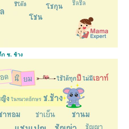
็ก ช. ช้าง