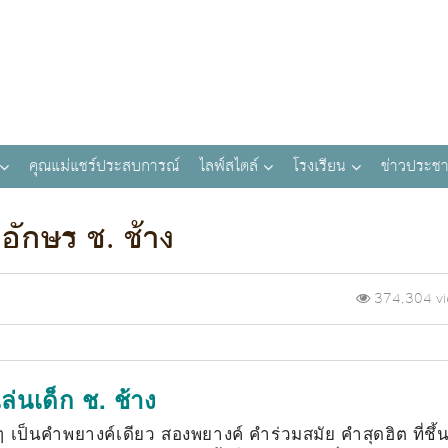
คุณแม่แชร์ประสบการณ์
ไลฟ์สไตล์
โรงเรียน
ข่าวประชา
อักษร ช. ช้าง
374,304 v
อเล่นเด็ก ช. ช้าง
เป็นคำพยางค์เดียว สองพยางค์ คำร่วมสมัย คำสุดฮิต ที่ชึ้