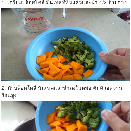
1. เตรียมบล็อคโคลี่ มันเทศที่หั่นแล้วและน้ำ 1/2 ถ้วยตวง
2. นำบล็อคโคลี่ มันเทศและน้ำลงในหม้อ ต้มด้วยความ
ร้อนสูง