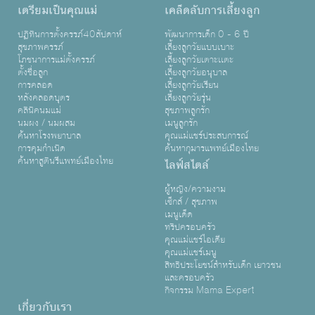
เตรียมเป็นคุณแม่
เคล็ดลับการเลี้ยงลูก
ปฏิทินการตั้งครรภ์40สัปดาห์
พัฒนาการเด็ก 0 - 6 ปี
สุขภาพครรภ์
เลี้ยงลูกวัยแบบเบาะ
โภชนาการแม่ตั้งครรภ์
เลี้ยงลูกวัยเตาะเเตะ
ตั้งชื่อลูก
เลี้ยงลูกวัยอนุบาล
การคลอด
เลี้ยงลูกวัยเรียน
หลังคลอดบุตร
เลี้ยงลูกวัยรุ่น
คลินิคนมแม่
สุขภาพลูกรัก
นมผง / นมผสม
เมนูลูกรัก
ค้นหาโรงพยาบาล
คุณแม่แชร์ประสบการณ์
การคุมกำเนิด
ค้นหากุมารแพทย์เมืองไทย
ค้นหาสูตินรีแพทย์เมืองไทย
ไลฟ์สไตล์
ผู้หญิง/ความงาม
เซ็กส์ / สุขภาพ
เมนูเด็ด
ทริปครอบครัว
คุณแม่แชร์ไอเดีย
คุณแม่แชร์เมนู
สิทธิประโยชน์สำหรับเด็ก เยาวชน
และครอบครัว
กิจกรรม Mama Expert
เกี่ยวกับเรา