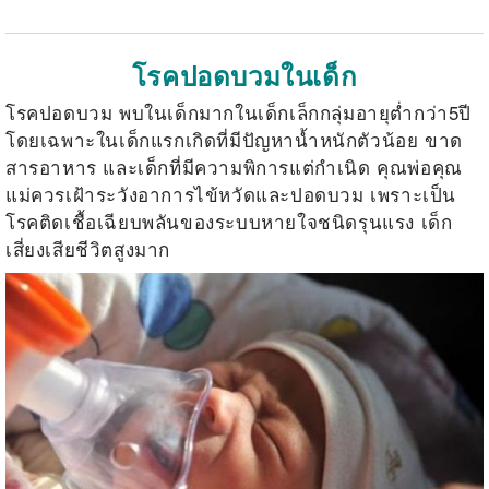
โรคปอดบวมในเด็ก
โรคปอดบวม พบในเด็กมากในเด็กเล็กกลุ่มอายุต่ำกว่า5ปี
โดยเฉพาะในเด็กแรกเกิดที่มีปัญหาน้ำหนักตัวน้อย ขาด
สารอาหาร และเด็กที่มีความพิการแต่กำเนิด คุณพ่อคุณ
แม่ควรเฝ้าระวัง
อาการไข้หวัดและปอดบวม เพราะเป็น
โรคติดเชื้อเฉียบพลันของระบบหายใจชนิดรุนแรง เด็ก
เสี่ยงเสียชีวิตสูงมาก