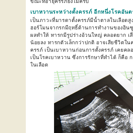
ขณะที่อายุครรภ์ยังไม่ครบ
เบาหวานระหว่างตั้งครรภ์ อีกหนึ่งโรคอันต
เป็นภาวะที่มารดาตั้งครรภ์มีน้ำตาลในเลือดสู
ฮอร์โมนจากรกมีฤทธิ์ต้านการทำงานของอินซู
ผลทำให้ ทารกมีรูปร่างอ้วนใหญ่ คลอดยาก เส
น้อยลง ทารกตัวเล็กกว่าปกติ อาจเสียชีวิตในครรภ
ครรภ์ เป็นเบาหวานก่อนการตั้งครรภ์ เคยคลอด
เป็นโรคเบาหวาน ซึ่งการรักษาที่ทำได้ ก็คื
ในเลือด