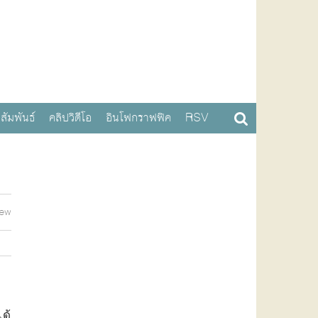
สัมพันธ์
คลิปวิดีโอ
อินโฟกราฟฟิค
RSV
iew
ด้