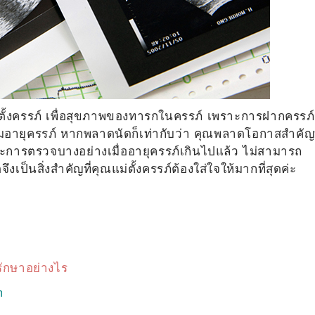
้ว่าตั้งครรภ์ เพื่อสุขภาพของทารกในครรภ์ เพราะการฝากครรภ์
มอายุครรภ์ หากพลาดนัดก็เท่ากับว่า คุณพลาดโอกาสสำคัญท
ะการตรวจบางอย่างเมื่ออายุครรภ์เกินไปแล้ว ไม่สามารถ
็นสิ่งสำคัญที่คุณแม่ตั้งครรภ์ต้องใส่ใจให้มากที่สุดค่ะ
ักษาอย่างไร
m