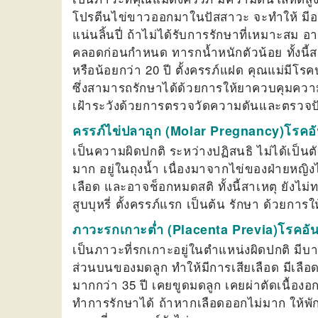
โปรตีนไข่ขาวออกมาในปัสสาวะ จะทำให้ มีอา
แน่นลิ้นปี่ ถ้าไม่ได้รับการรักษาที่เหมาะสม 
คลอดก่อนกำหนด ทารกน้ำหนักตัวน้อย ทั้งนี้ส
หรือน้อยกว่า 20 ปี ตั้งครรภ์แฝด คุณแม่มี
ซึ่งสามารถรักษาได้ด้วยการให้ยาควบคุมความ
เฝ้าระวังด้วยการตรวจวัดความดันและตรวจป
ครรภ์ไข่ปลาอุก (Molar Pregnancy)โรคอั
เป็นความผิดปกติ ระหว่างปฏิสนธิ ไม่ได้เป็น
มาก อยู่ในถุงน้ำ เนื่องมาจากไข่ของฝ่ายห
เลือด และอาจช็อกหมดสติ ทั้งนี้สาเหตุ ยังไม่
สูบบุหรี่ ตั้งครรภ์แรก เป็นต้น รักษา ด้วยการ
ภาวะรกเกาะต่ำ (Placenta Previa)โรคอัน
เป็นภาวะที่รกเกาะอยู่ในตำแหน่งผิดปกติ มี
ส่วนบนของมดลูก ทำให้มีการเสียเลือด มีเลือด
มากกว่า 35 ปี เคยขูดมดลูก เคยผ่าตัดเนื้อง
ทำการรักษาได้ ถ้าหากเลือดออกไม่มาก ให้พั