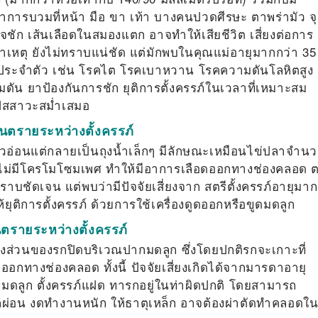
การบวมที่หน้า มือ ขา เท้า บางคนปวดศีรษะ ตาพร่ามัว จ
อาจชัก เส้นเลือดในสมองแตก อาจทำให้เสียชีวิต เสี่ยงต่อการ
าเหตุ ยังไม่ทราบแน่ชัด แต่มักพบในคุณแม่อายุมากกว่า 35 
โรคประจำตัว เช่น โรคไต โรคเบาหวาน โรคความดันโลหิตสูง
ดัน ยาป้องกันการชัก ยุติการตั้งครรภ์ในเวลาที่เหมาะสม
ัสสาวะสม่ำเสมอ
นตรายระหว่างตั้งครรภ์
ตัวอ่อนแต่กลายเป็นถุงน้ำเล็กๆ มีลักษณะเหมือนไข่ปลาจำน
ญิงไม่มีโครโมโซมเพศ ทำให้มีอาการเลือดออกทางช่องคลอด 
ทราบชัดเจน แต่พบว่ามีปัจจัยเสี่ยงจาก สตรีตั้งครรภ์อายุมาก
ให้ยุติการตั้งครรภ์ ด้วยการใช้เครื่องดูดออกหรือขูดมดลูก
ตรายระหว่างตั้งครรภ์
บางส่วนของรกปิดบริเวณปากมดลูก ซึ่งโดยปกติรกจะเกาะที่
ออกทางช่องคลอด ทั้งนี้ ปัจจัยเสี่ยงเกิดได้จากมารดาอายุ
อกมดลูก ตั้งครรภ์แฝด ทารกอยู่ในท่าผิดปกติ โดยสามารถ
กผ่อน งดทำงานหนัก ให้ธาตุเหล็ก อาจต้องผ่าตัดทำคลอดใ