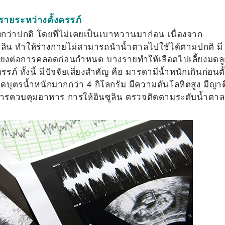
รายระหว่างตั้งครรภ์
งกว่าปกติ โดยที่ไม่เคยเป็นเบาหวานมาก่อน เนื่องจาก
ลิน ทำให้ร่างกายไม่สามารถนำน้ำตาลไปใช้ได้ตามปกติ มี
ี่ยงต่อการคลอดก่อนกำหนด บางรายทำให้เลือดไปเลี้ยงมดล
์ ทั้งนี้ มีปัจจัยเสี่ยงสำคัญ คือ มารดามีน้ำหนักเกินก่อนตั
บุตรน้ำหนักมากกว่า 4 กิโลกรัม มีความดันโลหิตสูง มีญาต
อ การควบคุมอาหาร การให้อินซูลิน ตรวจติดตามระดับน้ำตาล