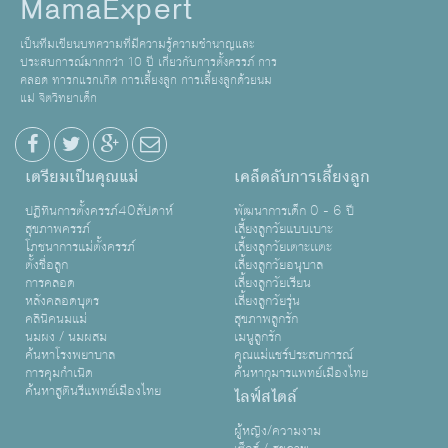
MamaExpert
เป็นทีมเขียนบทความที่มีความรู้ความชำนาญและ
ประสบการณ์มากกว่า 10 ปี เกี่ยวกับการตั้งครรภ์ การ
คลอด ทารกแรกเกิด การเลี้ยงลูก การเลี้ยงลูกด้วยนม
แม่ จิตวิทยาเด็ก
เตรียมเป็นคุณแม่
เคล็ดลับการเลี้ยงลูก
ปฏิทินการตั้งครรภ์40สัปดาห์
พัฒนาการเด็ก 0 - 6 ปี
สุขภาพครรภ์
เลี้ยงลูกวัยแบบเบาะ
โภชนาการแม่ตั้งครรภ์
เลี้ยงลูกวัยเตาะเเตะ
ตั้งชื่อลูก
เลี้ยงลูกวัยอนุบาล
การคลอด
เลี้ยงลูกวัยเรียน
หลังคลอดบุตร
เลี้ยงลูกวัยรุ่น
คลินิคนมแม่
สุขภาพลูกรัก
นมผง / นมผสม
เมนูลูกรัก
ค้นหาโรงพยาบาล
คุณแม่แชร์ประสบการณ์
การคุมกำเนิด
ค้นหากุมารแพทย์เมืองไทย
ค้นหาสูตินรีแพทย์เมืองไทย
ไลฟ์สไตล์
ผู้หญิง/ความงาม