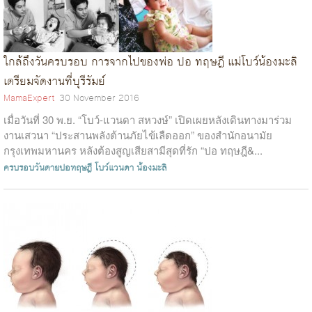
ใกล้ถึงวันครบรอบ การจากไปของพ่อ ปอ ทฤษฎี แม่โบว์น้องมะลิ
เตรียมจัดงานที่บุรีรัมย์
MamaExpert
30 November 2016
เมื่อวันที่ 30 พ.ย. “โบว์-แวนดา สหวงษ์” เปิดเผยหลังเดินทางมาร่วม
งานเสวนา “ประสานพลังต้านภัยไข้เลืดออก” ของสำนักอนามัย
กรุงเทพมหานคร หลังต้องสูญเสียสามีสุดที่รัก “ปอ ทฤษฎี&...
ครบรอบวันตายปอทฤษฎี
โบว์แวนดา
น้องมะลิ