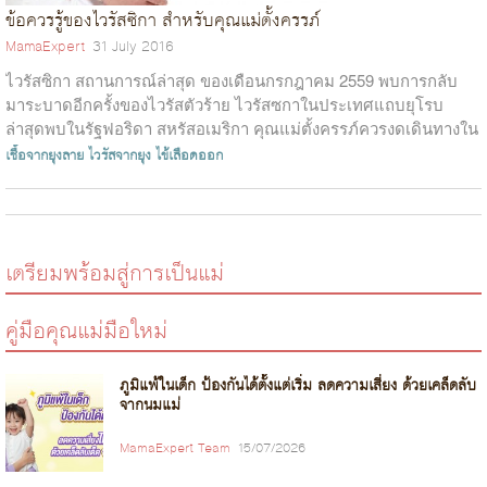
ข้อควรรู้ของไวรัสซิกา สำหรับคุณแม่ตั้งครรภ์
MamaExpert
31 July 2016
ไวรัสซิกา สถานการณ์ล่าสุด ของเดือนกรกฎาคม 2559 พบการกลับ
มาระบาดอีกครั้งของไวรัสตัวร้าย ไวรัสซกาในประเทศแถบยุโรบ
ล่าสุดพบในรัฐฟอริดา สหรัสอเมริกา คุณแม่ตั้งครรภ์ควรงดเดินทางใน
ประเทศดังกล่าว ไวรัสซิก...
เชื้อจากยุงลาย
ไวรัสจากยุง
ไข้เลือดออก
เตรียมพร้อมสู่การเป็นแม่
คู่มือคุณแม่มือใหม่
ภูมิแพ้ในเด็ก ป้องกันได้ตั้งแต่เริ่ม ลดความเสี่ยง ด้วยเคล็ดลับ
จากนมแม่
MamaExpert Team
15/07/2026