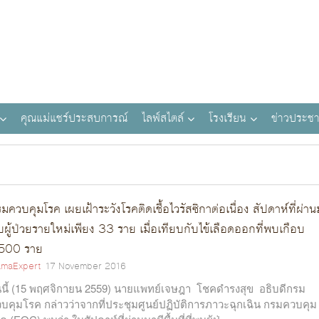
คุณแม่แชร์ประสบการณ์
ไลฟ์สไตล์
โรงเรียน
ข่าวประชา
มควบคุมโรค เผยเฝ้าระวังโรคติดเชื้อไวรัสซิกาต่อเนื่อง สัปดาห์ที่ผ่า
ผู้ป่วยรายใหม่เพียง 33 ราย เมื่อเทียบกับไข้เลือดออกที่พบเกือบ
,500 ราย
maExpert
17 November 2016
นนี้ (15 พฤศจิกายน 2559) นายแพทย์เจษฎา โชคดำรงสุข อธิบดีกรม
บคุมโรค กล่าวว่าจากที่ประชุมศูนย์ปฏิบัติการภาวะฉุกเฉิน กรมควบคุม