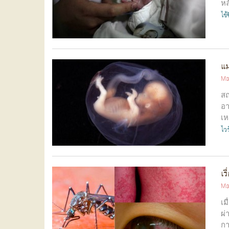
หล
ไข้
แม
Ma
สถ
อา
เห
คหั
ไวร
เร
Ma
เม
ผ่
กา