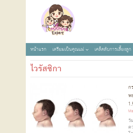
หน้าแรก
เตรียมเป็นคุณแม่
เคล็ดลับการเลี้ยงลูก
ไวรัสซิกา
กร
พบ
1
Ma
วั
คว