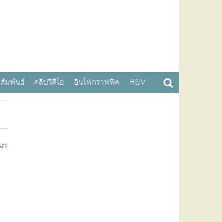
สัมพันธ์
คลิปวิดีโอ
อินโฟกราฟฟิค
RSV
นมา