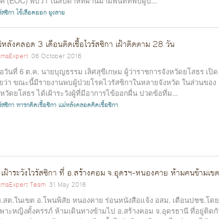
ค (EOC) พบว่า ในสัปดาห์ที่ผ่านมามีพื้นที่ที่พบผู้ป่...
ัสซิกา
ไข้เลือดออก
ยุงลาย
่หลังคลอด 3 เดือนติดเชื้อไวรัสซิกา เฝ้าติดตาม 28 วัน
maExpert
06 October 2016
ื่อวันที่ 6 ต.ค. นายบุญธรรม เลิศสุขีเกษม ผู้ว่าราชการจังหวัดยโสธร เปิด
ยว่า ขณะนี้มีรายงานพบผู้ป่วยโรคไวรัสซิกาในหลายจังหวัด ในส่วนของ
งหวัดยโสธร ได้เฝ้าระวังผู้ที่มีอาการไข้ออกผื่น ปวดข้อที่ม...
ัสซิกา
ทารกติดเชื้อซิกา
แม่หลังคลอดคิดเชื้อซิกา
่งเฝ้าระวังไวรัสซิกา ที่ อ.สร้างคอม จ.อุดรฯ-หนองคาย ห้ามคนข้ามเข
maExpert Team
31 May 2016
.สต.ในเขต อ.โพนพิสัย หนองคาย ร่อนหนังสือแจ้ง อสม. เตือนปชช.โดย
พาะหญิงตั้งครรภ์ ห้ามเดินทางข้ามไป อ.สร้างคอม จ.อุดรธานี ที่อยู่ติดก