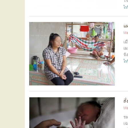
โร
ไวร
แม
Ma
เม
เผ
จั
ไวร
สั
Ma
รพ
เฉ