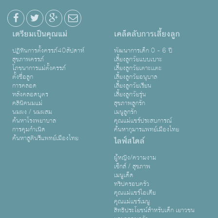
เตรียมเป็นคุณแม่
เคล็ดลับการเลี้ยงลูก
ปฏิทินการตั้งครรภ์40สัปดาห์
พัฒนาการเด็ก 0 - 6 ปี
สุขภาพครรภ์
เลี้ยงลูกวัยแบบเบาะ
โภชนาการแม่ตั้งครรภ์
เลี้ยงลูกวัยเตาะเเตะ
ตั้งชื่อลูก
เลี้ยงลูกวัยอนุบาล
การคลอด
เลี้ยงลูกวัยเรียน
หลังคลอดบุตร
เลี้ยงลูกวัยรุ่น
คลินิคนมแม่
สุขภาพลูกรัก
นมผง / นมผสม
เมนูลูกรัก
ค้นหาโรงพยาบาล
คุณแม่แชร์ประสบการณ์
การคุมกำเนิด
ค้นหากุมารแพทย์เมืองไทย
ค้นหาสูตินรีแพทย์เมืองไทย
ไลฟ์สไตล์
ผู้หญิง/ความงาม
เซ็กส์ / สุขภาพ
เมนูเด็ด
ทริปครอบครัว
คุณแม่แชร์ไอเดีย
คุณแม่แชร์เมนู
สิทธิประโยชน์สำหรับเด็ก เยาวชน