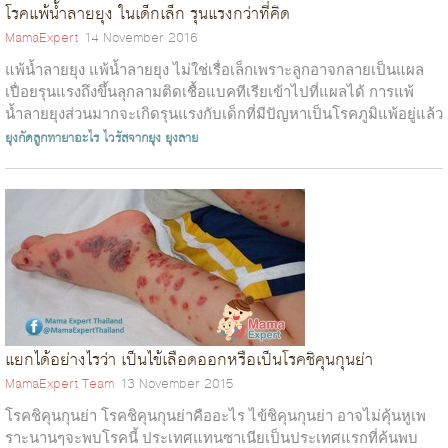
โรคแพ้น้ำลายยุง ในเด็กเล็ก รุนแรงกว่าที่คิด
MamaExpert
14 November 2016
แพ้น้ำลายยุง แพ้น้ำลายยุง ไม่ใช่เรื่อเล็กเพราะลูกอาจกลายเป็นแผล
เปื่อยรุนแรงถึงขึ้นลุกลามติดเชื้อแบคทีเรียเข้าไปที่แผลได้ การแพ้
น้ำลายยุงส่วนมากจะเกิดรุนแรงกับเด็กที่มีปัญหาเป็นโรคภูมิแพ้อยู่แล้ว
หรือ...
ยุงกัดลูกทายาอะไร
ไวรัสจากยุง
ยุงลาย
แยกได้อย่างไรว่า เป็นไข้เลือดออกหรือเป็นโรคชิคุนกุนย่า
MamaExpert Team
13 November 2015
โรคชิคุนกุนย่า โรคชิคุนกุนย่าคืออะไร ไข้ชิคุนกุนย่า อาจไม่คุ้นหูเพ
ราะนานๆจะพบโรคนี้ ประเทศแทนซาเนียเป็นประเทศแรกที่ค้นพบ