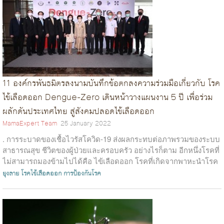
11 องค์กรพันธมิตรลงนามบันทึกข้อตกลงความร่วมมือเกี่ยวกับ โรค
ไข้เลือดออก Dengue-Zero เดินหน้าวางแผนงาน 5 ปี เพื่อร่วม
ผลักดันประเทศไทย สู่สังคมปลอดไข้เลือดออก
MamaExpert Team
25 January 2022
. การระบาดของเชื้อไวรัสโควิด-19 ส่งผลกระทบต่อภาพรวมของระบบ
สาธารณสุข ชีวิตของผู้ป่วยและครอบครัว อย่างไรก็ตาม อีกหนึ่งโรคที่
ไม่สามารถมองข้ามไปได้คือ ไข้เลือดออก โรคที่เกิดจากพาหะนำโรค
อย่างยุงลาย ที่ม...
ยุงลาย
โรคไข้เลือดออก
การป้องกันโรค